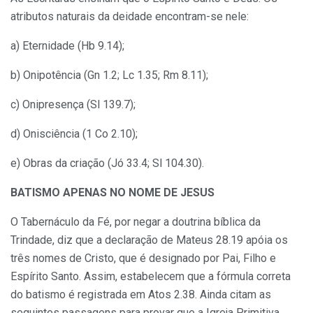
atributos naturais da deidade encontram-se nele:
a) Eternidade (Hb 9.14);
b) Onipotência (Gn 1.2; Lc 1.35; Rm 8.11);
c) Onipresença (Sl 139.7);
d) Onisciência (1 Co 2.10);
e) Obras da criação (Jó 33.4; Sl 104.30).
BATISMO APENAS NO NOME DE JESUS
O Tabernáculo da Fé, por negar a doutrina bíblica da
Trindade, diz que a declaração de Mateus 28.19 apóia os
três nomes de Cristo, que é designado por Pai, Filho e
Espírito Santo. Assim, estabelecem que a fórmula correta
do batismo é registrada em Atos 2.38. Ainda citam as
seguintes passagens para provar que a Igreja Primitiva