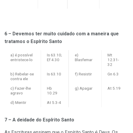
6 – Devemos ter muito cuidado com a maneira que
tratamos o Espírito Santo
a) é possível
Is 63.10;
e)
Mt
entristece-lo
Ef 4.30
Blasfemar
12.31-
32
b) Rebelar-se
Is 63.10
f) Resistir
Gn 6.3
contra ele
c) Fazer-lhe
Hb
g) Apagar
At 5.19
agravo
10.29
d) Mentir
At 5.3-4
7 – A deidade do Espírito Santo
As Escrituras ensinam que o Espírito Santo é Deus. Os