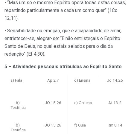
• “Mas um só e mesmo Espírito opera todas estas coisas,
repartindo particularmente a cada um como quer” (1Co
12.11);
• Sensibilidade ou emoção, que é a capacidade de amar,
entristecer-se, alegrar-se: “E não entristeçais o Espírito
Santo de Deus, no qual estais selados para o dia da
redenção” (Ef 4.30).
5 – Atividades pessoais atribuídas ao Espírito Santo
a) Fala
Ap 2.7
d) Ensina
Jo 14.26
b)
JO 15.26
e) Ordena
At 13.2
Testifica
b)
JO 15.26
f) Guia
Rm 8.14
Testifica