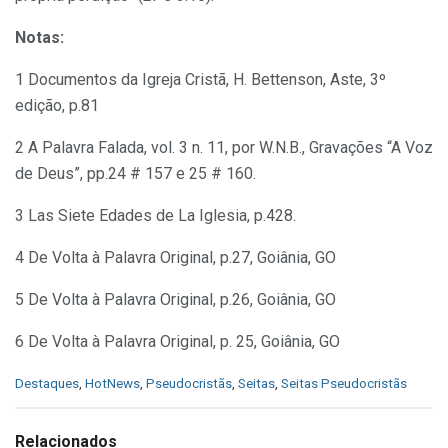
Notas:
1 Documentos da Igreja Cristã, H. Bettenson, Aste, 3º
edição, p.81
2 A Palavra Falada, vol. 3 n. 11, por W.N.B., Gravações “A Voz
de Deus”, pp.24 # 157 e 25 # 160.
3 Las Siete Edades de La Iglesia, p.428.
4 De Volta à Palavra Original, p.27, Goiânia, GO
5 De Volta à Palavra Original, p.26, Goiânia, GO
6 De Volta à Palavra Original, p. 25, Goiânia, GO
C
Destaques
,
HotNews
,
Pseudocristãs
,
Seitas
,
Seitas Pseudocristãs
a
t
e
Relacionados