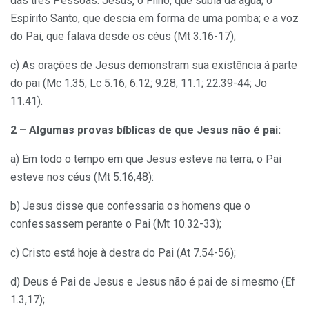
das três Pessoas. Jesus, o Filho, que subia da água; o
Espírito Santo, que descia em forma de uma pomba; e a voz
do Pai, que falava desde os céus (Mt 3.16-17);
c) As orações de Jesus demonstram sua existência á parte
do pai (Mc 1.35; Lc 5.16; 6.12; 9.28; 11.1; 22.39-44; Jo
11.41).
2 – Algumas provas bíblicas de que Jesus não é pai:
a) Em todo o tempo em que Jesus esteve na terra, o Pai
esteve nos céus (Mt 5.16,48):
b) Jesus disse que confessaria os homens que o
confessassem perante o Pai (Mt 10.32-33);
c) Cristo está hoje à destra do Pai (At 7.54-56);
d) Deus é Pai de Jesus e Jesus não é pai de si mesmo (Ef
1.3,17);