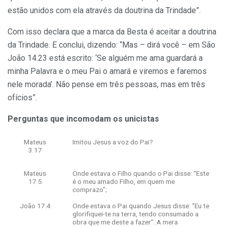
estão unidos com ela através da doutrina da Trindade”.
Com isso declara que a marca da Besta é aceitar a doutrina
da Trindade. E conclui, dizendo: “Mas – dirá você – em São
João 14.23 está escrito: ‘Se alguém me ama guardará a
minha Palavra e o meu Pai o amará e viremos e faremos
nele morada’. Não pense em três pessoas, mas em três
ofícios”.
Perguntas que incomodam os unicistas
Mateus
Imitou Jesus a voz do Pai?
3.17
Mateus
Onde estava o Filho quando o Pai disse: “Este
17.5
é o meu amado Filho, em quem me
comprazo”;
João 17.4
Onde estava o Pai quando Jesus disse: “Eu te
glorifiquei-te na terra, tendo consumado a
obra que me deste a fazer”. A mera