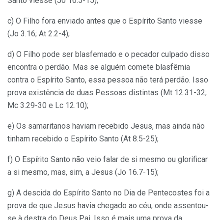
Santo viesse (Jo 16.5-15);
c) O Filho fora enviado antes que o Espírito Santo viesse
(Jo 3.16; At 2.2-4);
d) O Filho pode ser blasfemado e o pecador culpado disso
encontra o perdão. Mas se alguém comete blasfêmia
contra o Espírito Santo, essa pessoa não terá perdão. Isso
prova existência de duas Pessoas distintas (Mt 12.31-32;
Mc 3.29-30 e Lc 12.10);
e) Os samaritanos haviam recebido Jesus, mas ainda não
tinham recebido o Espírito Santo (At 8.5-25);
f) O Espírito Santo não veio falar de si mesmo ou glorificar
a si mesmo, mas, sim, a Jesus (Jo 16.7-15);
g) A descida do Espírito Santo no Dia de Pentecostes foi a
prova de que Jesus havia chegado ao céu, onde assentou-
se à destra do Deus Pai. Isso é mais uma prova da