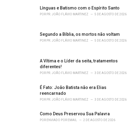
g
o
Línguas e Batismo com o Espírito Santo
r
POR
PR. JOÃO FLÁVIO MARTINEZ
5 DE AGOSTO DE 2026
i
e
s
Segundo a Bíblia, os mortos não voltam
:
POR
PR. JOÃO FLÁVIO MARTINEZ
5 DE AGOSTO DE 2026
A Vítima e o Líder da seita, tratamentos
diferentes!
POR
PR. JOÃO FLÁVIO MARTINEZ
3 DE AGOSTO DE 2026
É Fato: João Batista não era Elias
reencarnado
POR
PR. JOÃO FLÁVIO MARTINEZ
3 DE AGOSTO DE 2026
Como Deus Preservou Sua Palavra
POR
ENVIADO POR EMAIL
2 DE AGOSTO DE 2026