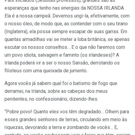
Pais iniciados (Jesuítas professos), grandes são as
esperanças que tenho nas energias da NOSSA IRLANDA.
Ela é a nossa campeã. Devemos ungi-la, efetivamente, com
o nosso óleo, de modo que, ao contender com o seu tirano
(Inglaterra), ela possa sempre escapar de suas garras. Em
quantas armadilhas vai se meter a loba britânica, se apenas
escutar os nossos conselhos… E o que não faremos com
um povo idiota, salvagem e faminto (os irlandeses)? A
Irlanda poderá vir a ser o nosso Sansão, derrotando os
filisteus com uma queixada de jumento.
Agora vocês já sabem qual foi o batismo de fogo que
derramei, na Irlanda, sobre as cabeças dos meus
penitentes, no confessionário, dizendo-lhes.
“Pobre povo! Quanto eles vos têm degradado… Olhem para
esses grandes senhores de terras, circulando em meio às
riquezas, devorando a terra e zombando de vocês… E,