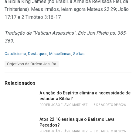
a Bíblia King James (no Brasil, a Almeida Revisada Fiel, da
Trinitariana). Meus irmãos, leiam agora Mateus 22:29; João
17:17 e 2 Timóteo 3:16-17.
Tradução de “Vatican Assassins”, Eric Jon Phelp ps. 365-
369.
C
Catolicismo
,
Destaques
,
Miscelâneas
,
Seitas
a
T
Objetivos da Ordem Jesuíta
t
a
e
g
g
s
o
Relacionados
:
r
i
A unção do Espírito elimina a necessidade de
e
estudar a Bíblia?
s
POR
PR. JOÃO FLÁVIO MARTINEZ
8 DE AGOSTO DE 2026
:
Atos 22.16 ensina que o Batismo Lava
Pecados?
POR
PR. JOÃO FLÁVIO MARTINEZ
8 DE AGOSTO DE 2026