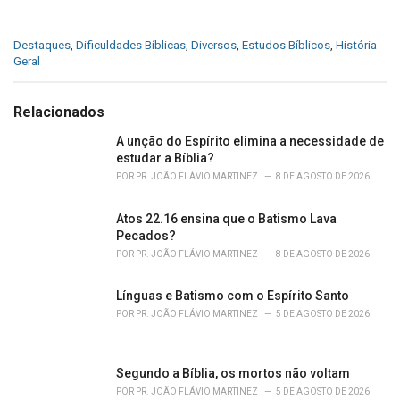
C
Destaques
,
Dificuldades Bíblicas
,
Diversos
,
Estudos Bíblicos
,
História
a
Geral
t
e
g
Relacionados
o
r
A unção do Espírito elimina a necessidade de
i
estudar a Bíblia?
e
POR
PR. JOÃO FLÁVIO MARTINEZ
8 DE AGOSTO DE 2026
s
:
Atos 22.16 ensina que o Batismo Lava
Pecados?
POR
PR. JOÃO FLÁVIO MARTINEZ
8 DE AGOSTO DE 2026
Línguas e Batismo com o Espírito Santo
POR
PR. JOÃO FLÁVIO MARTINEZ
5 DE AGOSTO DE 2026
Segundo a Bíblia, os mortos não voltam
POR
PR. JOÃO FLÁVIO MARTINEZ
5 DE AGOSTO DE 2026