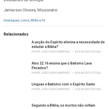
Jamierson Oliveira, Missionário
C
Destaques
,
Livros
,
Mídia e Fé
a
t
e
Relacionados
g
o
A unção do Espírito elimina a necessidade de
r
estudar a Bíblia?
i
POR
PR. JOÃO FLÁVIO MARTINEZ
8 DE AGOSTO DE 2026
e
s
Atos 22.16 ensina que o Batismo Lava
:
Pecados?
POR
PR. JOÃO FLÁVIO MARTINEZ
8 DE AGOSTO DE 2026
Línguas e Batismo com o Espírito Santo
POR
PR. JOÃO FLÁVIO MARTINEZ
5 DE AGOSTO DE 2026
Segundo a Bíblia, os mortos não voltam