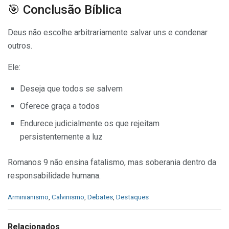
🎯 Conclusão Bíblica
Deus não escolhe arbitrariamente salvar uns e condenar
outros.
Ele:
Deseja que todos se salvem
Oferece graça a todos
Endurece judicialmente os que rejeitam
persistentemente a luz
Romanos 9 não ensina fatalismo, mas soberania dentro da
responsabilidade humana.
C
Arminianismo
,
Calvinismo
,
Debates
,
Destaques
a
t
e
Relacionados