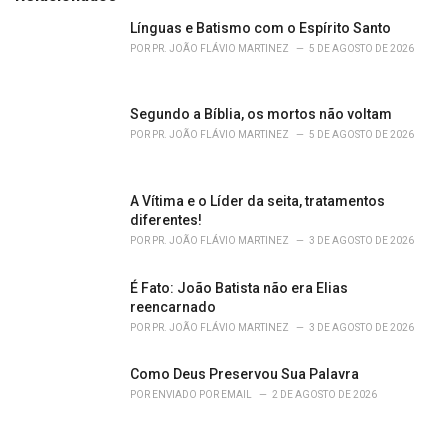
g
o
Línguas e Batismo com o Espírito Santo
r
POR
PR. JOÃO FLÁVIO MARTINEZ
5 DE AGOSTO DE 2026
i
e
s
Segundo a Bíblia, os mortos não voltam
:
POR
PR. JOÃO FLÁVIO MARTINEZ
5 DE AGOSTO DE 2026
A Vítima e o Líder da seita, tratamentos
diferentes!
POR
PR. JOÃO FLÁVIO MARTINEZ
3 DE AGOSTO DE 2026
É Fato: João Batista não era Elias
reencarnado
POR
PR. JOÃO FLÁVIO MARTINEZ
3 DE AGOSTO DE 2026
Como Deus Preservou Sua Palavra
POR
ENVIADO POR EMAIL
2 DE AGOSTO DE 2026