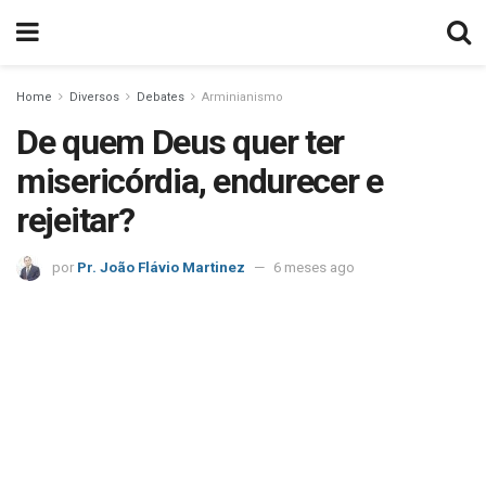
Home
Diversos
Debates
Arminianismo
De quem Deus quer ter
misericórdia, endurecer e
rejeitar?
por
Pr. João Flávio Martinez
6 meses ago