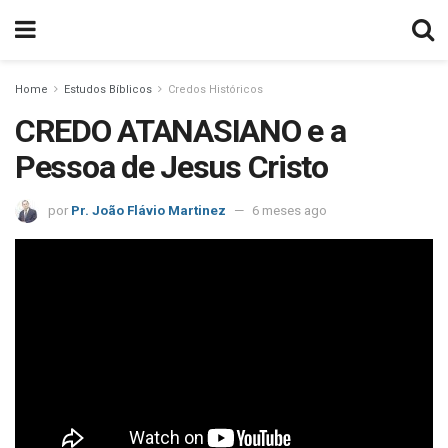
Home
Estudos Bíblicos
Credos Históricos
CREDO ATANASIANO e a
Pessoa de Jesus Cristo
por
Pr. João Flávio Martinez
6 meses ago