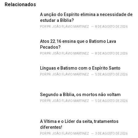
e
Relacionados
g
o
A unção do Espírito elimina a necessidade de
r
estudar a Bíblia?
i
POR
PR. JOÃO FLÁVIO MARTINEZ
8 DE AGOSTO DE 2026
e
s
Atos 22.16 ensina que o Batismo Lava
:
Pecados?
POR
PR. JOÃO FLÁVIO MARTINEZ
8 DE AGOSTO DE 2026
Línguas e Batismo com o Espírito Santo
POR
PR. JOÃO FLÁVIO MARTINEZ
5 DE AGOSTO DE 2026
Segundo a Bíblia, os mortos não voltam
POR
PR. JOÃO FLÁVIO MARTINEZ
5 DE AGOSTO DE 2026
A Vítima e o Líder da seita, tratamentos
diferentes!
POR
PR. JOÃO FLÁVIO MARTINEZ
3 DE AGOSTO DE 2026