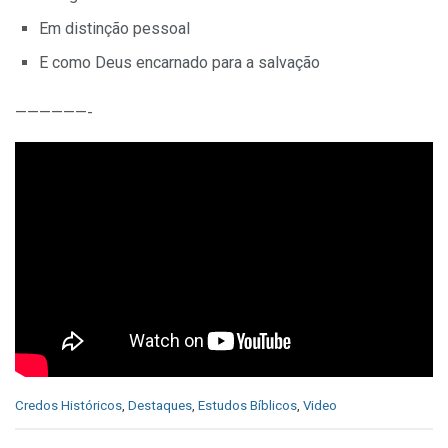
Em distinção pessoal
E como Deus encarnado para a salvação
——————-
C
Credos Históricos
,
Destaques
,
Estudos Bíblicos
,
Video
a
t