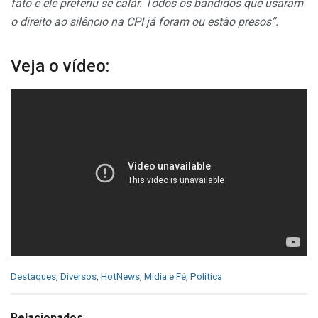
fato e ele preferiu se calar. Todos os bandidos que usaram
o direito ao silêncio na CPI já foram ou estão presos”.
Veja o vídeo:
C
Destaques
,
Diversos
,
HotNews
,
Mídia e Fé
,
Política
a
t
e
Relacionados