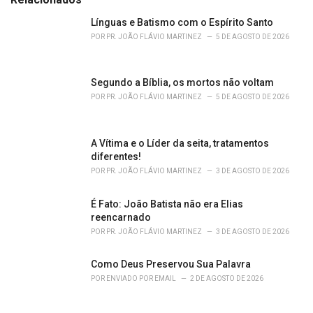
g
o
Línguas e Batismo com o Espírito Santo
r
POR
PR. JOÃO FLÁVIO MARTINEZ
5 DE AGOSTO DE 2026
i
e
s
Segundo a Bíblia, os mortos não voltam
:
POR
PR. JOÃO FLÁVIO MARTINEZ
5 DE AGOSTO DE 2026
A Vítima e o Líder da seita, tratamentos
diferentes!
POR
PR. JOÃO FLÁVIO MARTINEZ
3 DE AGOSTO DE 2026
É Fato: João Batista não era Elias
reencarnado
POR
PR. JOÃO FLÁVIO MARTINEZ
3 DE AGOSTO DE 2026
Como Deus Preservou Sua Palavra
POR
ENVIADO POR EMAIL
2 DE AGOSTO DE 2026