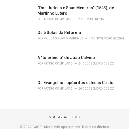
“Dos Judeus e Suas Mentiras” (1543), de
Martinho Lutero
POR
ARTIGO COMPILADO
29 DE MAIO DE 2025
Os 5 Solas da Reforma
POR
PR. JOÃO FLÁVIO MARTINEZ
4 DE NOVEMBRO DE 2024
A “tolerância” de João Calvino
POR
ARTIGO COMPILADO
24 DE DEZEMBRO DE 2025
Os Evangelhos apócrifos e Jesus Cristo
POR
ARTIGO COMPILADO
26 DE DEZEMBRO DE 2023
VOLTAR AO TOPO
© 2022 CACP - Ministério Apologético. Todos os direitos