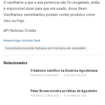
O vasilhame a que a asa pertencia não foi resgatado, então
é impossível dizer para que era usado, disse Beeri.
Vasilhames semelhantes podiam conter produtos como
óleo ou trigo.
AP/Notícias Cristãs
C
Arqueologia
,
História Geral
a
T
Descoberta inscrição hebraica de 3 mil anos em Jerusalém
t
a
e
g
g
s
o
Relacionados
:
r
i
O batismo salvífico na Doutrina Agostiniana
e
POR
ARTIGO COMPILADO
31 DE MAIO DE 2025
s
:
Peter Brown mostra as falhas de Agostinho
POR
ARTIGO COMPILADO
31 DE MAIO DE 2025