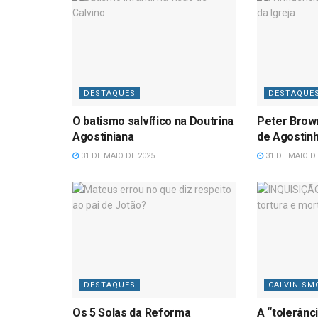
DESTAQUES
DESTAQUE
O batismo salvífico na Doutrina
Peter Brow
Agostiniana
de Agostin
31 DE MAIO DE 2025
31 DE MAIO D
DESTAQUES
CALVINISM
Os 5 Solas da Reforma
A “tolerânc