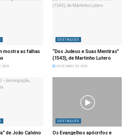
S
DESTAQUES
n mostra as falhas
“Dos Judeus e Suas Mentiras”
ho
(1543), de Martinho Lutero
E 2025
29 DE MAIO DE 2025
O
DESTAQUES
ia” de João Calvino
Os Evangelhos apócrifos e