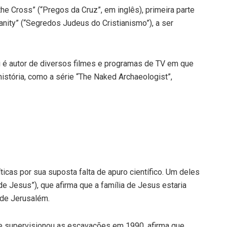
he Cross” (“Pregos da Cruz”, em inglês), primeira parte
nity” (“Segredos Judeus do Cristianismo”), a ser
i é autor de diversos filmes e programas de TV em que
história, como a série “The Naked Archaeologist”,
icas por sua suposta falta de apuro científico. Um deles
e Jesus”), que afirma que a família de Jesus estaria
 de Jerusalém.
ue supervisionou as escavações em 1990, afirma que