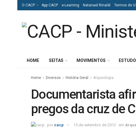
O CACP
App CACP
e-Learning
Natanael Rinaldi
Termos de U
HOME
SEITAS
MOVIMENTOS
ESTUDO
Home
Diversos
História Geral
Arqueologia
Documentarista afi
pregos da cruz de C
por
cacp
15 de setembro de 2012
em
Arque