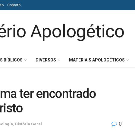
so
Contato
S BÍBLICOS
DIVERSOS
MATERIAIS APOLOGÉTICOS
rma ter encontrado
risto
0
ologia
,
História Geral