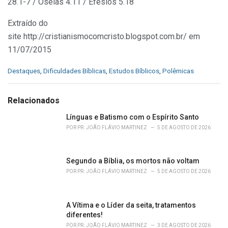
28.1-7 / Oséias 4.11 / Efésios 5.18
Extraído do
site http://cristianismocomcristo.blogspot.com.br/ em
11/07/2015
C
Destaques
,
Dificuldades Bíblicas
,
Estudos Bíblicos
,
Polêmicas
a
t
e
Relacionados
g
o
Línguas e Batismo com o Espírito Santo
r
POR
PR. JOÃO FLÁVIO MARTINEZ
5 DE AGOSTO DE 2026
i
e
s
Segundo a Bíblia, os mortos não voltam
:
POR
PR. JOÃO FLÁVIO MARTINEZ
5 DE AGOSTO DE 2026
A Vítima e o Líder da seita, tratamentos
diferentes!
POR
PR. JOÃO FLÁVIO MARTINEZ
3 DE AGOSTO DE 2026