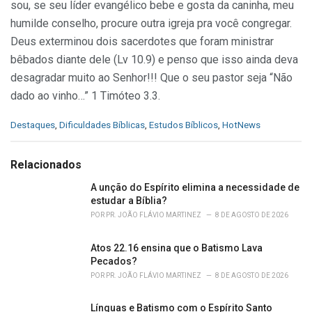
sou, se seu líder evangélico bebe e gosta da caninha, meu
humilde conselho, procure outra igreja pra você congregar.
Deus exterminou dois sacerdotes que foram ministrar
bêbados diante dele (Lv 10.9) e penso que isso ainda deva
desagradar muito ao Senhor!!! Que o seu pastor seja “Não
dado ao vinho…” 1 Timóteo 3.3.
C
Destaques
,
Dificuldades Bíblicas
,
Estudos Bíblicos
,
HotNews
a
t
e
Relacionados
g
o
A unção do Espírito elimina a necessidade de
r
estudar a Bíblia?
i
POR
PR. JOÃO FLÁVIO MARTINEZ
8 DE AGOSTO DE 2026
e
s
Atos 22.16 ensina que o Batismo Lava
:
Pecados?
POR
PR. JOÃO FLÁVIO MARTINEZ
8 DE AGOSTO DE 2026
Línguas e Batismo com o Espírito Santo