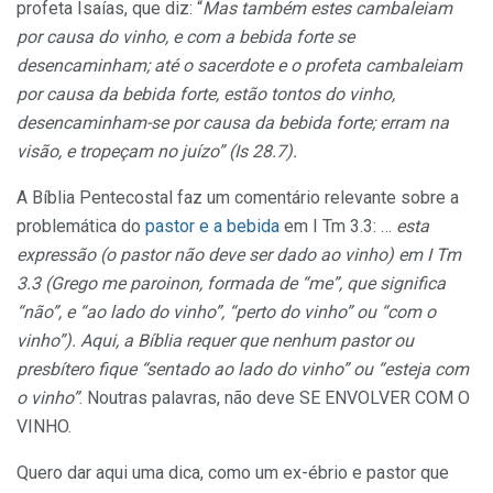
profeta Isaías, que diz: “
Mas também estes cambaleiam
por causa do vinho, e com a bebida forte se
desencaminham; até o sacerdote e o profeta cambaleiam
por causa da bebida forte, estão tontos do vinho,
desencaminham-se por causa da bebida forte; erram na
visão, e tropeçam no juízo” (Is 28.7).
A Bíblia Pentecostal faz um comentário relevante sobre a
problemática do
pastor e a bebida
em I Tm 3.3: …
esta
expressão (o pastor não deve ser dado ao vinho) em I Tm
3.3 (Grego me paroinon, formada de “me”, que significa
“não”, e “ao lado do vinho”, “perto do vinho” ou “com o
vinho”). Aqui, a Bíblia requer que nenhum pastor ou
presbítero fique “sentado ao lado do vinho” ou “esteja com
o vinho”
. Noutras palavras, não deve SE ENVOLVER COM O
VINHO.
Quero dar aqui uma dica, como um ex-ébrio e pastor que