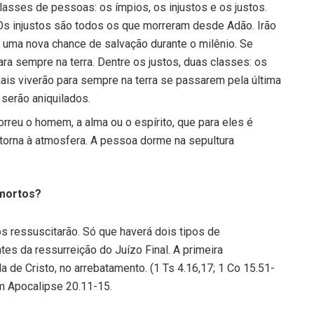
lasses de pessoas: os ímpios, os injustos e os justos.
Os injustos são todos os que morreram desde Adão. Irão
 uma nova chance de salvação durante o milênio. Se
ra sempre na terra. Dentre os justos, duas classes: os
mais viverão para sempre na terra se passarem pela última
serão aniquilados.
rreu o homem, a alma ou o espírito, que para eles é
etorna à atmosfera. A pessoa dorme na sepultura
 mortos?
 ressuscitarão. Só que haverá dois tipos de
ntes da ressurreição do Juízo Final. A primeira
 de Cristo, no arrebatamento. (1 Ts 4.16,17; 1 Co 15.51-
em Apocalipse 20.11-15.