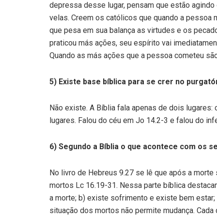
depressa desse lugar, pensam que estão agindo
velas. Creem os católicos que quando a pessoa m
que pesa em sua balança as virtudes e os pecad
praticou más ações, seu espírito vai imediatamen
Quando as más ações que a pessoa cometeu são er
5) Existe base bíblica para se crer no purgató
Não existe. A Bíblia fala apenas de dois lugares:
lugares. Falou do céu em Jo 14.2-3 e falou do in
6) Segundo a Bíblia o que acontece com os 
No livro de Hebreus 9.27 se lê que após a morte 
mortos Lc 16.19-31. Nessa parte bíblica destaca
a morte; b) existe sofrimento e existe bem estar
situação dos mortos não permite mudança. Cada qu