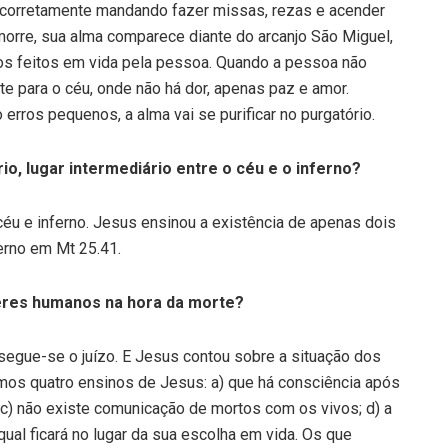
 corretamente mandando fazer missas, rezas e acender
orre, sua alma comparece diante do arcanjo São Miguel,
os feitos em vida pela pessoa. Quando a pessoa não
te para o céu, onde não há dor, apenas paz e amor.
ros pequenos, a alma vai se purificar no purgatório.
rio, lugar intermediário entre o céu e o inferno?
 céu e inferno. Jesus ensinou a existência de apenas dois
ferno em Mt 25.41.
seres humanos na hora da morte?
segue-se o juízo. E Jesus contou sobre a situação dos
mos quatro ensinos de Jesus: a) que há consciência após
; c) não existe comunicação de mortos com os vivos; d) a
al ficará no lugar da sua escolha em vida. Os que