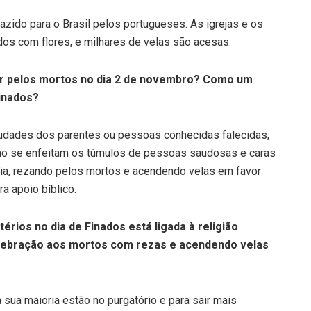
azido para o Brasil pelos portugueses. As igrejas e os
dos com flores, e milhares de velas são acesas.
zar pelos mortos no dia 2 de novembro? Como um
Finados?
udades dos parentes ou pessoas conhecidas falecidas,
smo se enfeitam os túmulos de pessoas saudosas e caras
oria, rezando pelos mortos e acendendo velas em favor
a apoio bíblico.
érios no dia de Finados está ligada à religião
celebração aos mortos com rezas e acendendo velas
 sua maioria estão no purgatório e para sair mais