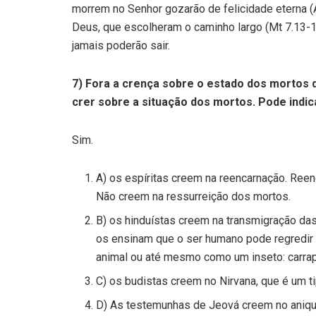
morrem no Senhor gozarão de felicidade eterna (
Deus, que escolheram o caminho largo (Mt 7.13-1
jamais poderão sair.
7) Fora a crença sobre o estado dos mortos 
crer sobre a situação dos mortos. Pode indi
Sim.
A) os espíritas creem na reencarnação. Reen
Não creem na ressurreição dos mortos.
B) os hinduístas creem na transmigração da
os ensinam que o ser humano pode regredir 
animal ou até mesmo como um inseto: carrapa
C) os budistas creem no Nirvana, que é um t
D) As testemunhas de Jeová creem no aniqui