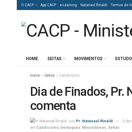
O CACP
App CACP
e-Learning
Natanael Rinaldi
Termos de U
HOME
SEITAS
MOVIMENTOS
ESTUDO
Home
Seitas
Catolicismo
Dia de Finados, Pr. 
comenta
por
Pr. Natanael Rinaldi
2 de
em
Catolicismo
,
Destaques
,
Miscelâneas
,
Seitas