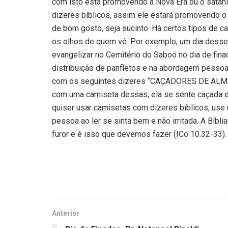
com isto está promovendo a Nova Era ou o satan
dizeres bíblicos, assim ele estará promovendo 
de bom gosto, seja sucinto. Há certos tipos de 
os olhos de quem vê. Por exemplo, um dia dess
evangelizar no Cemitério do Saboó no dia de fina
distribuição de panfletos e na abordagem pesso
com os seguintes dizeres “CAÇADORES DE ALMA
com uma camiseta dessas, ela se sente caçada 
quiser usar camisetas com dizeres bíblicos, use
pessoa ao ler se sinta bem e não irritada. A Bíbl
furor e é isso que devemos fazer (ICo 10.32-33).
Anterior