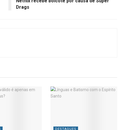
Netflix recebe boicote por causa de Super
Drags
S
DESTAQUES