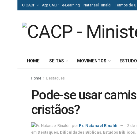
O CACP
App CACP
e-Learning
Natanael Rinaldi
Termos de U
HOME
SEITAS
MOVIMENTOS
ESTUDO
Home
Destaques
Pode-se usar camis
cristãos?
por
Pr. Natanael Rinaldi
2 de
em
Destaques
,
Dificuldades Bíblicas
,
Estudos Bíblicos
,