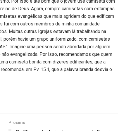
ismo. Por isso é até bom que o jovem use camiseta com
o reino de Deus. Agora, compre camisetas com estampas
camisetas evangélicas que mais agridem do que edificam
es fui com outros membros de minha comunidade
dos. Muitas outras Igrejas estavam lá trabalhando na
al, porém havia um grupo uniformizado, com camisetas
S”. Imagine uma pessoa sendo abordada por alguém
e não evangelizada. Por isso, recomendamos que quem
 uma camiseta bonita com dizeres edificantes, que a
ia recomenda, em Pv. 15.1, que a palavra branda desvia o
Próximo