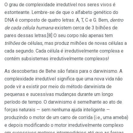
O grau de complexidade irredutível nos seres vivos é
estonteante. Lembre-se de que o alfabeto genético do
DNA é composto de quatro letras: A, T, C e G. Bem,
dentro
de cada célula humana
existem cerca de 3 bilhões de
pares dessas letras.[8] O seu corpo não apenas tem
trilhões
de células, mas produz milhões de novas células a
cada segundo. Cada célula é irredutivelmente complexa e
contém subsistemas irredutivelmente complexos!
As descobertas de Behe são fatais para o darwinismo. A
complexidade irredutível significa que uma nova vida não
pode vir a existir por meio do método darwinista de
pequenas e sucessivas mudanças durante um longo
período de tempo. O darwinismo é semelhante ao ato de
forças naturais — sem nenhuma ajuda inteligente —
produzindo o motor de um carro de corrida (i.e., uma ameba)
e depois modificando o motor irredutivelmente complexo
em sucessivos motores intermediários até que as forças