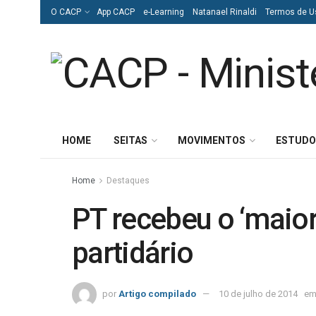
O CACP
App CACP
e-Learning
Natanael Rinaldi
Termos de U
HOME
SEITAS
MOVIMENTOS
ESTUDO
Home
Destaques
PT recebeu o ‘maior
partidário
por
Artigo compilado
10 de julho de 2014
e