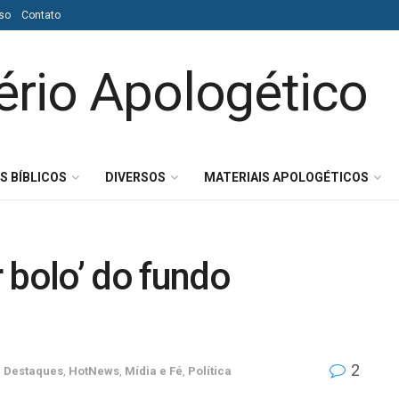
so
Contato
S BÍBLICOS
DIVERSOS
MATERIAIS APOLOGÉTICOS
 bolo’ do fundo
2
m
Destaques
,
HotNews
,
Mídia e Fé
,
Política