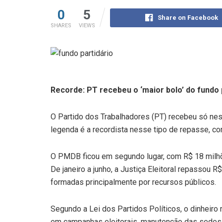
0
5
Share on Facebook
SHARES
VIEWS
Recorde: PT recebeu o ‘maior bolo’ do fundo 
O Partido dos Trabalhadores (PT) recebeu só nes
legenda é a recordista nesse tipo de repasse, co
O PMDB ficou em segundo lugar, com R$ 18 milhõ
De janeiro a junho, a Justiça Eleitoral repassou 
formadas principalmente por recursos públicos.
Segundo a Lei dos Partidos Políticos, o dinheir
em campanhas eleitorais, manutenção das sedes e