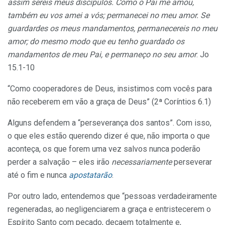
assim sereis meus discípulos. Como o Pai me amou,
também eu vos amei a vós; permanecei no meu amor. Se
guardardes os meus mandamentos, permanecereis no meu
amor; do mesmo modo que eu tenho guardado os
mandamentos de meu Pai, e permaneço no seu amor
. Jo
15.1-10
“Como cooperadores de Deus, insistimos com vocês para
não receberem em vão a graça de Deus” (2ª Coríntios 6.1)
Alguns defendem a “perseverança dos santos”. Com isso,
o que eles estão querendo dizer é que, não importa o que
aconteça, os que forem uma vez salvos nunca poderão
perder a salvação – eles irão
necessariamente
perseverar
até o fim e nunca
apostatarão
.
Por outro lado, entendemos que “pessoas verdadeiramente
regeneradas, ao negligenciarem a graça e entristecerem o
Espírito Santo com pecado, decaem totalmente e,