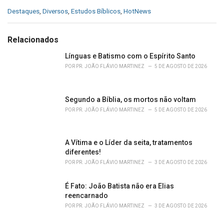
C
Destaques
,
Diversos
,
Estudos Bíblicos
,
HotNews
a
t
e
Relacionados
g
o
Línguas e Batismo com o Espírito Santo
r
POR
PR. JOÃO FLÁVIO MARTINEZ
5 DE AGOSTO DE 2026
i
e
s
Segundo a Bíblia, os mortos não voltam
:
POR
PR. JOÃO FLÁVIO MARTINEZ
5 DE AGOSTO DE 2026
A Vítima e o Líder da seita, tratamentos
diferentes!
POR
PR. JOÃO FLÁVIO MARTINEZ
3 DE AGOSTO DE 2026
É Fato: João Batista não era Elias
reencarnado
POR
PR. JOÃO FLÁVIO MARTINEZ
3 DE AGOSTO DE 2026