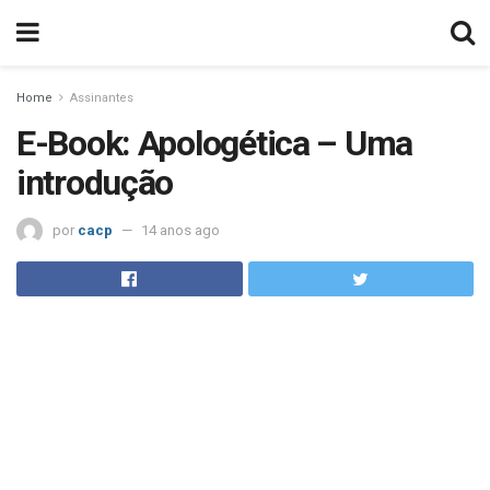
Home
Assinantes
E-Book: Apologética – Uma
introdução
por
cacp
14 anos ago