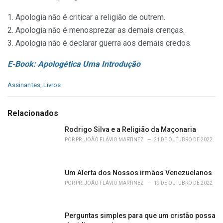
1. Apologia não é criticar a religião de outrem.
2. Apologia não é menosprezar as demais crenças.
3. Apologia não é declarar guerra aos demais credos.
E-Book: Apologética Uma Introdução
C
Assinantes
,
Livros
a
t
e
Relacionados
g
o
Rodrigo Silva e a Religião da Maçonaria
r
POR
PR. JOÃO FLÁVIO MARTINEZ
21 DE OUTUBRO DE 2022
i
e
s
Um Alerta dos Nossos irmãos Venezuelanos
:
POR
PR. JOÃO FLÁVIO MARTINEZ
19 DE OUTUBRO DE 2022
Perguntas simples para que um cristão possa