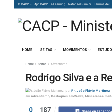
O CACP
App CACP
e-Learning
Natanael Rinaldi
Termos de U
HOME
SEITAS
MOVIMENTOS
ESTUDO
Home
Seitas
Adventismo
Rodrigo Silva e a R
por
Pr. João Flávio Martinez
em
Adventismo
,
Destaques
,
HotNews
,
Miscelânea
,
Seit
0
187
Share on Faceboo