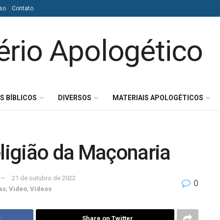
so
Contato
S BÍBLICOS
DIVERSOS
MATERIAIS APOLOGÉTICOS
eligião da Maçonaria
21 de outubro de 2022
0
as
,
Video
,
Videos
k
Share on Twitter