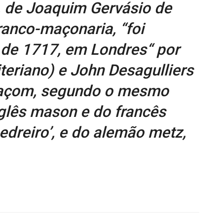
, de Joaquim Gervásio de
ranco-maçonaria, “foi
 de 1717, em Londres“ por
eriano) e John Desagulliers
maçom, segundo o mesmo
nglês mason e do francês
edreiro’, e do alemão metz,