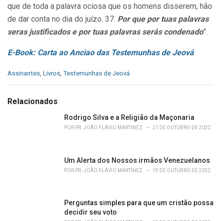
que de toda a palavra ociosa que os homens disserem, hão
de dar conta no dia do juízo. 37.
Por que por tuas palavras
seras justificados e por tuas palavras serás condenado
”.
E-Book: Carta ao Anciao das Testemunhas de Jeová
C
Assinantes
,
Livros
,
Testemunhas de Jeová
a
t
e
Relacionados
g
o
Rodrigo Silva e a Religião da Maçonaria
r
POR
PR. JOÃO FLÁVIO MARTINEZ
21 DE OUTUBRO DE 2022
i
e
s
Um Alerta dos Nossos irmãos Venezuelanos
:
POR
PR. JOÃO FLÁVIO MARTINEZ
19 DE OUTUBRO DE 2022
Perguntas simples para que um cristão possa
decidir seu voto