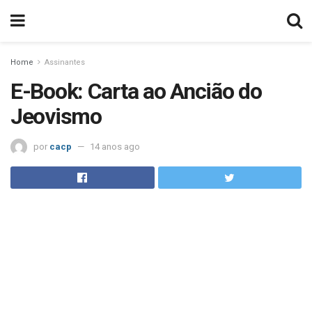
Home
Assinantes
E-Book: Carta ao Ancião do
Jeovismo
por
cacp
14 anos ago