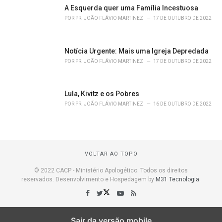
A Esquerda quer uma Família Incestuosa
POR
PR. JOÃO FLÁVIO MARTINEZ
17 DE OUTUBRO DE 2022
Notícia Urgente: Mais uma Igreja Depredada
POR
PR. JOÃO FLÁVIO MARTINEZ
17 DE OUTUBRO DE 2022
Lula, Kivitz e os Pobres
POR
PR. JOÃO FLÁVIO MARTINEZ
16 DE OUTUBRO DE 2022
VOLTAR AO TOPO
© 2022 CACP - Ministério Apologético. Todos os direitos
reservados. Desenvolvimento e Hospedagem by
M31 Tecnologia
.
Sair da versão mobile