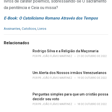
livros de caráter polémico, sobressaindo-se O sacramento
da penitência e Ceia ou missa?
E-Book: O Catolicismo Romano Através dos Tempos
C
Assinantes
,
Catolicos
,
Livros
a
t
e
Relacionados
g
o
Rodrigo Silva e a Religião da Maçonaria
r
POR
PR. JOÃO FLÁVIO MARTINEZ
21 DE OUTUBRO DE 2022
i
e
s
Um Alerta dos Nossos irmãos Venezuelanos
:
POR
PR. JOÃO FLÁVIO MARTINEZ
19 DE OUTUBRO DE 2022
Perguntas simples para que um cristão possa
decidir seu voto
POR
PR. JOÃO FLÁVIO MARTINEZ
18 DE OUTUBRO DE 2022