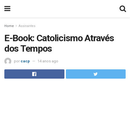
Home
Assinantes
E-Book: Catolicismo Através
dos Tempos
por
cacp
14 anos ago