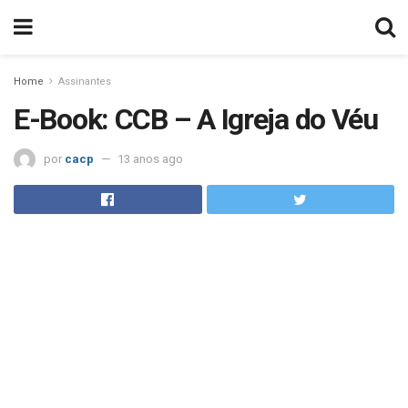
Home
Assinantes
E-Book: CCB – A Igreja do Véu
por
cacp
13 anos ago