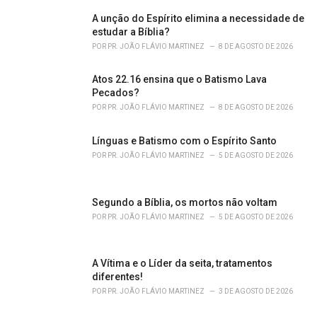
g
o
A unção do Espírito elimina a necessidade de
r
estudar a Bíblia?
i
POR
PR. JOÃO FLÁVIO MARTINEZ
8 DE AGOSTO DE 2026
e
s
Atos 22.16 ensina que o Batismo Lava
:
Pecados?
POR
PR. JOÃO FLÁVIO MARTINEZ
8 DE AGOSTO DE 2026
Línguas e Batismo com o Espírito Santo
POR
PR. JOÃO FLÁVIO MARTINEZ
5 DE AGOSTO DE 2026
Segundo a Bíblia, os mortos não voltam
POR
PR. JOÃO FLÁVIO MARTINEZ
5 DE AGOSTO DE 2026
A Vítima e o Líder da seita, tratamentos
diferentes!
POR
PR. JOÃO FLÁVIO MARTINEZ
3 DE AGOSTO DE 2026