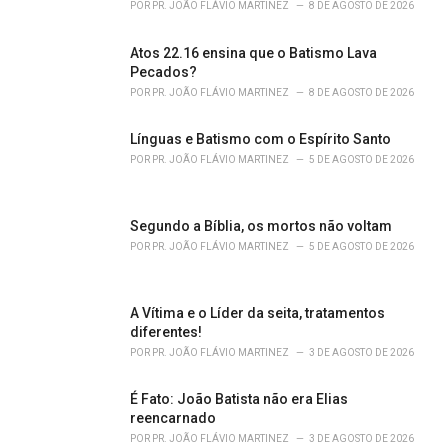
i
POR
PR. JOÃO FLÁVIO MARTINEZ
8 DE AGOSTO DE 2026
e
s
Atos 22.16 ensina que o Batismo Lava
:
Pecados?
POR
PR. JOÃO FLÁVIO MARTINEZ
8 DE AGOSTO DE 2026
Línguas e Batismo com o Espírito Santo
POR
PR. JOÃO FLÁVIO MARTINEZ
5 DE AGOSTO DE 2026
Segundo a Bíblia, os mortos não voltam
POR
PR. JOÃO FLÁVIO MARTINEZ
5 DE AGOSTO DE 2026
A Vítima e o Líder da seita, tratamentos
diferentes!
POR
PR. JOÃO FLÁVIO MARTINEZ
3 DE AGOSTO DE 2026
É Fato: João Batista não era Elias
reencarnado
POR
PR. JOÃO FLÁVIO MARTINEZ
3 DE AGOSTO DE 2026