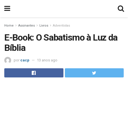
Home
Assinantes
Livros
Adventistas
E-Book: O Sabatismo à Luz da
Bíblia
por
cacp
13 anos ago