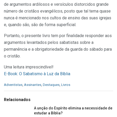
de argumentos ardilosos e versículos distorcidos grande
número de cristãos evangélicos, posto que tal tema quase
nunca é mencionado nos cultos de ensino das suas igrejas
e, quando são, são de forma superficial.
Portanto, o presente livro tem por finalidade responder aos
argumentos levantados pelos sabatistas sobre a
permanência e a obrigatoriedade da guarda do sábado para
o cristão.
Uma leitura imprescindível!
E-Book: O Sabatismo à Luz da Bíblia
C
Adventistas
,
Assinantes
,
Destaques
,
Livros
a
t
e
Relacionados
g
o
A unção do Espírito elimina a necessidade de
r
estudar a Bíblia?