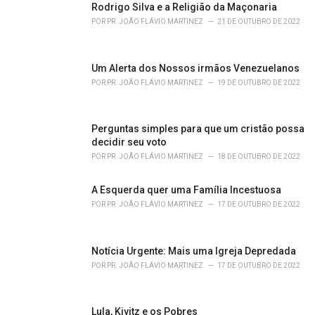
o
Rodrigo Silva e a Religião da Maçonaria
r
POR
PR. JOÃO FLÁVIO MARTINEZ
21 DE OUTUBRO DE 2022
i
e
s
Um Alerta dos Nossos irmãos Venezuelanos
:
POR
PR. JOÃO FLÁVIO MARTINEZ
19 DE OUTUBRO DE 2022
Perguntas simples para que um cristão possa
decidir seu voto
POR
PR. JOÃO FLÁVIO MARTINEZ
18 DE OUTUBRO DE 2022
A Esquerda quer uma Família Incestuosa
POR
PR. JOÃO FLÁVIO MARTINEZ
17 DE OUTUBRO DE 2022
Notícia Urgente: Mais uma Igreja Depredada
POR
PR. JOÃO FLÁVIO MARTINEZ
17 DE OUTUBRO DE 2022
Lula, Kivitz e os Pobres