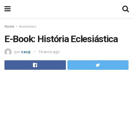
Home
Assinantes
E-Book: História Eclesiástica
por
cacp
14 anos ago