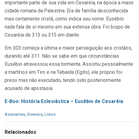
impor­tante parte de sua vida em Cesaréia, na época a maior
cidade romana da Palestina. Era de família desconhecida
mas certa­mente cristã, como indica seu nome. Eusébio
nada fala de si mesmo em sua extensa obra. Foi bispo de
Cesaréia de 313 ou 315 em diante.
Em 303 começa a última e maior perseguição aos cristãos,
durando até 311. Não se sabe em que circunstâncias
Eusébio atravessou essa tormenta. Assistiu pessoalmente
a martírios em Tiro e na Tebaida (Egito), ele próprio foi
preso mas não executa­do, tendo sido posteriormente
acusado de apostasia.
E-Boo: História Eclesiástica – Eusébio de Cesaréia
C
Assinantes
,
Diversos
,
Livros
a
t
e
Relacionados
g