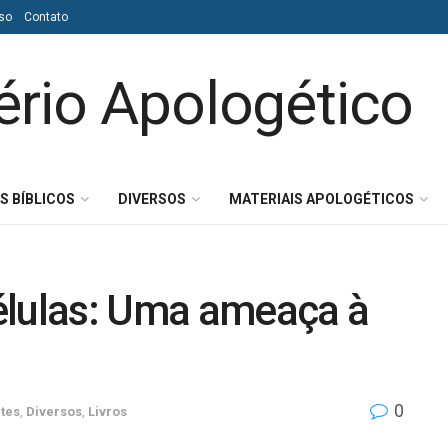
so
Contato
S BÍBLICOS
DIVERSOS
MATERIAIS APOLOGÉTICOS
élulas: Uma ameaça à
0
tes
,
Diversos
,
Livros