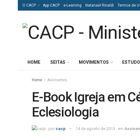
O CACP
App CACP
e-Learning
Natanael Rinaldi
Termos de U
HOME
SEITAS
MOVIMENTOS
ESTUDO
Home
Assinantes
E-Book Igreja em C
Eclesiologia
por
cacp
14 de agosto de 2013
em
Assinan