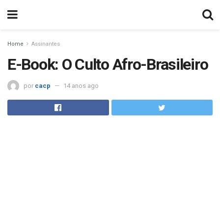
Home
Assinantes
E-Book: O Culto Afro-Brasileiro
por
cacp
14 anos ago