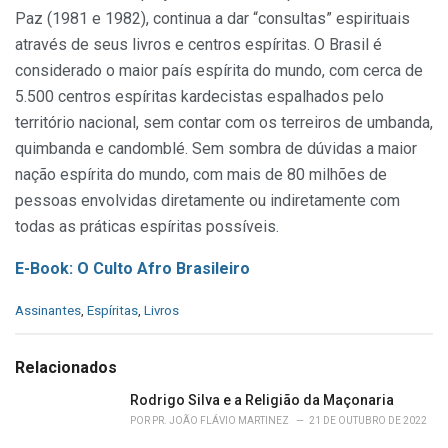
Paz (1981 e 1982), continua a dar “consultas” espirituais
através de seus livros e centros espíritas. O Brasil é
considerado o maior país espírita do mundo, com cerca de
5.500 centros espíritas kardecistas espalhados pelo
território nacional, sem contar com os terreiros de umbanda,
quimbanda e candomblé. Sem sombra de dúvidas a maior
nação espírita do mundo, com mais de 80 milhões de
pessoas envolvidas diretamente ou indiretamente com
todas as práticas espíritas possíveis.
E-Book: O Culto Afro Brasileiro
C
Assinantes
,
Espíritas
,
Livros
a
t
e
Relacionados
g
o
Rodrigo Silva e a Religião da Maçonaria
r
POR
PR. JOÃO FLÁVIO MARTINEZ
21 DE OUTUBRO DE 2022
i