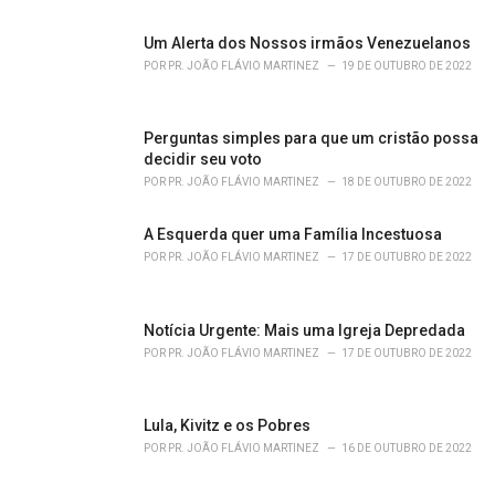
e
s
Um Alerta dos Nossos irmãos Venezuelanos
:
POR
PR. JOÃO FLÁVIO MARTINEZ
19 DE OUTUBRO DE 2022
Perguntas simples para que um cristão possa
decidir seu voto
POR
PR. JOÃO FLÁVIO MARTINEZ
18 DE OUTUBRO DE 2022
A Esquerda quer uma Família Incestuosa
POR
PR. JOÃO FLÁVIO MARTINEZ
17 DE OUTUBRO DE 2022
Notícia Urgente: Mais uma Igreja Depredada
POR
PR. JOÃO FLÁVIO MARTINEZ
17 DE OUTUBRO DE 2022
Lula, Kivitz e os Pobres
POR
PR. JOÃO FLÁVIO MARTINEZ
16 DE OUTUBRO DE 2022