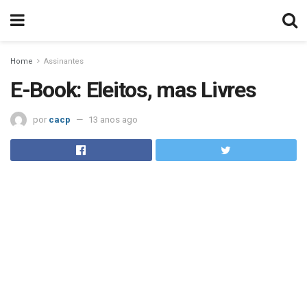
Home
Assinantes
E-Book: Eleitos, mas Livres
por
cacp
13 anos ago