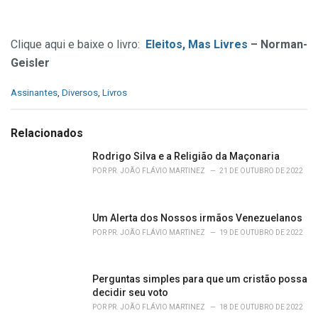
Clique aqui e baixe o livro:
Eleitos, Mas Livres
– Norman-
Geisler
C
Assinantes
,
Diversos
,
Livros
a
t
e
Relacionados
g
o
Rodrigo Silva e a Religião da Maçonaria
r
POR
PR. JOÃO FLÁVIO MARTINEZ
21 DE OUTUBRO DE 2022
i
e
s
Um Alerta dos Nossos irmãos Venezuelanos
:
POR
PR. JOÃO FLÁVIO MARTINEZ
19 DE OUTUBRO DE 2022
Perguntas simples para que um cristão possa
decidir seu voto
POR
PR. JOÃO FLÁVIO MARTINEZ
18 DE OUTUBRO DE 2022