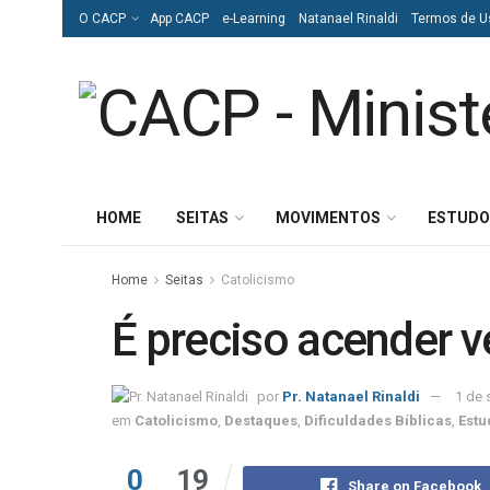
O CACP
App CACP
e-Learning
Natanael Rinaldi
Termos de U
HOME
SEITAS
MOVIMENTOS
ESTUDO
Home
Seitas
Catolicismo
É preciso acender v
por
Pr. Natanael Rinaldi
1 de 
em
Catolicismo
,
Destaques
,
Dificuldades Bíblicas
,
Estu
0
19
Share on Facebook