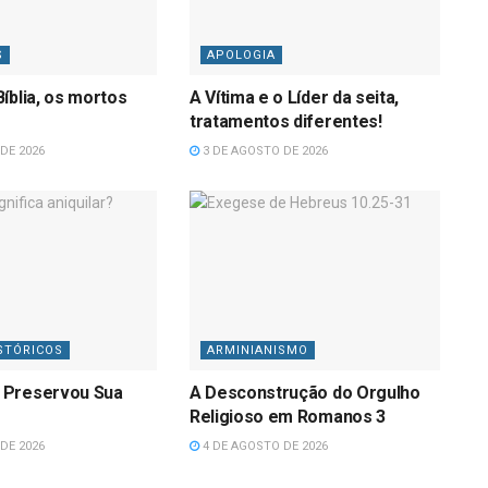
S
APOLOGIA
íblia, os mortos
A Vítima e o Líder da seita,
tratamentos diferentes!
DE 2026
3 DE AGOSTO DE 2026
STÓRICOS
ARMINIANISMO
 Preservou Sua
A Desconstrução do Orgulho
Religioso em Romanos 3
DE 2026
4 DE AGOSTO DE 2026