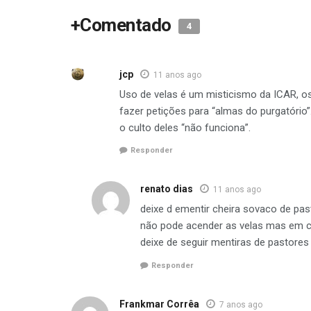
+Comentado
4
jcp
11 anos ago
Uso de velas é um misticismo da ICAR, os
fazer petições para “almas do purgatório
o culto deles “não funciona”.
Responder
renato dias
11 anos ago
deixe d ementir cheira sovaco de pas
não pode acender as velas mas em cer
deixe de seguir mentiras de pastores
Responder
Frankmar Corrêa
7 anos ago