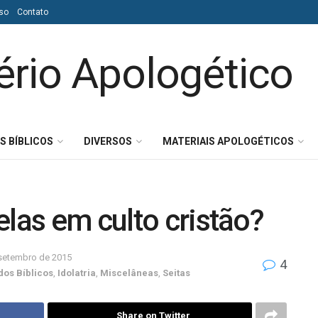
so
Contato
S BÍBLICOS
DIVERSOS
MATERIAIS APOLOGÉTICOS
elas em culto cristão?
setembro de 2015
4
dos Bíblicos
,
Idolatria
,
Miscelâneas
,
Seitas
Share on Twitter