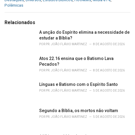
a
Polêmicas
t
e
g
Relacionados
o
r
A unção do Espírito elimina a necessidade de
i
estudar a Bíblia?
e
POR
PR. JOÃO FLÁVIO MARTINEZ
8 DE AGOSTO DE 2026
s
:
Atos 22.16 ensina que o Batismo Lava
Pecados?
POR
PR. JOÃO FLÁVIO MARTINEZ
8 DE AGOSTO DE 2026
Línguas e Batismo com o Espírito Santo
POR
PR. JOÃO FLÁVIO MARTINEZ
5 DE AGOSTO DE 2026
Segundo a Bíblia, os mortos não voltam
POR
PR. JOÃO FLÁVIO MARTINEZ
5 DE AGOSTO DE 2026