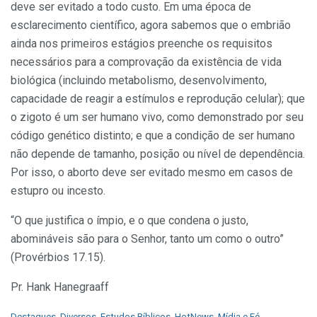
deve ser evitado a todo custo. Em uma época de
esclarecimento científico, agora sabemos que o embrião
ainda nos primeiros estágios preenche os requisitos
necessários para a comprovação da existência de vida
biológica (incluindo metabolismo, desenvolvimento,
capacidade de reagir a estímulos e reprodução celular); que
o zigoto é um ser humano vivo, como demonstrado por seu
código genético distinto; e que a condição de ser humano
não depende de tamanho, posição ou nível de dependência.
Por isso, o aborto deve ser evitado mesmo em casos de
estupro ou incesto.
“O que justifica o ímpio, e o que condena o justo,
abomináveis são para o Senhor, tanto um como o outro”
(Provérbios 17.15).
Pr. Hank Hanegraaff
C
Destaques
,
Diversos
,
Estudos Bíblicos
,
HotNews
,
Mídia e Fé
,