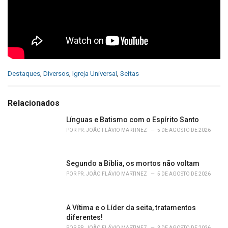
C
Destaques
,
Diversos
,
Igreja Universal
,
Seitas
a
t
e
Relacionados
g
o
Línguas e Batismo com o Espírito Santo
r
POR
PR. JOÃO FLÁVIO MARTINEZ
5 DE AGOSTO DE 2026
i
e
s
Segundo a Bíblia, os mortos não voltam
:
POR
PR. JOÃO FLÁVIO MARTINEZ
5 DE AGOSTO DE 2026
A Vítima e o Líder da seita, tratamentos
diferentes!
POR
PR. JOÃO FLÁVIO MARTINEZ
3 DE AGOSTO DE 2026