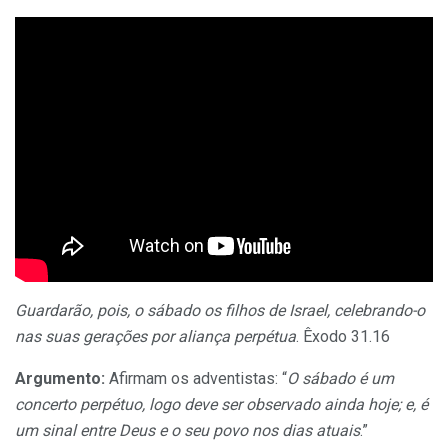
Guardarão, pois, o sábado os filhos de Israel, celebrando-o
nas suas gerações por aliança perpétua
. Êxodo 31.16
Argumento:
Afirmam os adventistas: “
O sábado é um
concerto perpétuo, logo deve ser observado ainda hoje; e, é
um sinal entre Deus e o seu povo nos dias atuais
.”