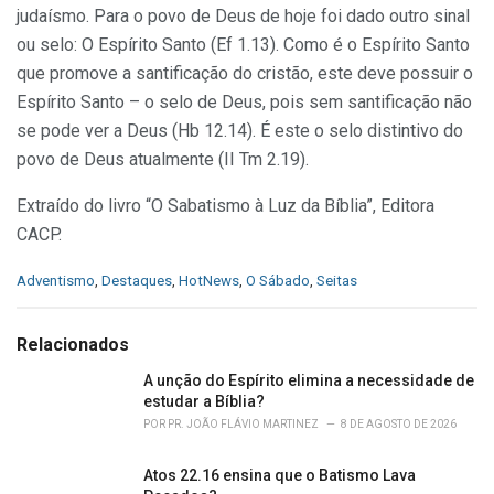
judaísmo. Para o povo de Deus de hoje foi dado outro sinal
ou selo: O Espírito Santo (Ef 1.13). Como é o Espírito Santo
que promove a santificação do cristão, este deve possuir o
Espírito Santo – o selo de Deus, pois sem santificação não
se pode ver a Deus (Hb 12.14). É este o selo distintivo do
povo de Deus atualmente (II Tm 2.19).
Extraído do livro “O Sabatismo à Luz da Bíblia”, Editora
CACP.
C
Adventismo
,
Destaques
,
HotNews
,
O Sábado
,
Seitas
a
t
e
Relacionados
g
o
A unção do Espírito elimina a necessidade de
r
estudar a Bíblia?
i
POR
PR. JOÃO FLÁVIO MARTINEZ
8 DE AGOSTO DE 2026
e
s
Atos 22.16 ensina que o Batismo Lava
: