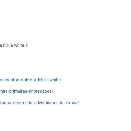
a bíblia white ?
ecimentos-sobre-a-biblia-white/
-white-primeiras-impressoes/
onfusao-dentro-do-adventismo-do-7o-dia/