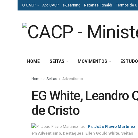
O CACP
App CACP
e-Learning
Natanael Rinaldi
Termos de U
HOME
SEITAS
MOVIMENTOS
ESTUDO
Home
Seitas
Adventismo
EG White, Leandro 
de Cristo
por
Pr. João Flávio Martinez
em
Adventismo
,
Destaques
,
Ellen Gould White
,
Seitas