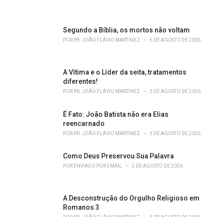
i
e
s
Segundo a Bíblia, os mortos não voltam
:
POR
PR. JOÃO FLÁVIO MARTINEZ
5 DE AGOSTO DE 2026
A Vítima e o Líder da seita, tratamentos
diferentes!
POR
PR. JOÃO FLÁVIO MARTINEZ
3 DE AGOSTO DE 2026
É Fato: João Batista não era Elias
reencarnado
POR
PR. JOÃO FLÁVIO MARTINEZ
3 DE AGOSTO DE 2026
Como Deus Preservou Sua Palavra
POR
ENVIADO POR EMAIL
2 DE AGOSTO DE 2026
A Desconstrução do Orgulho Religioso em
Romanos 3