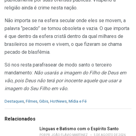
religião ainda é crime nesta nação.
Não importa se na esfera secular onde eles se movem, a
palavra “pecado” se tornou obsoleta e vazia. O que importa
é que dentro da esfera cristã dentro da qual milhares de
brasileiros se movem e vivem, o que fizeram se chama
pecado de blasfêmia.
Só nos resta parafrasear de modo santo o terceiro
mandamento:
Não usarás a imagem do Filho de Deus em
vão, pois Deus não terá por inocente aquele que usar a
imagem do Seu Filho em vão.
C
Destaques
,
Filmes
,
Gibis
,
HotNews
,
Mídia e Fé
a
t
e
Relacionados
g
o
Línguas e Batismo com o Espírito Santo
r
POR
PR. JOÃO FLÁVIO MARTINEZ
5 DE AGOSTO DE 2026