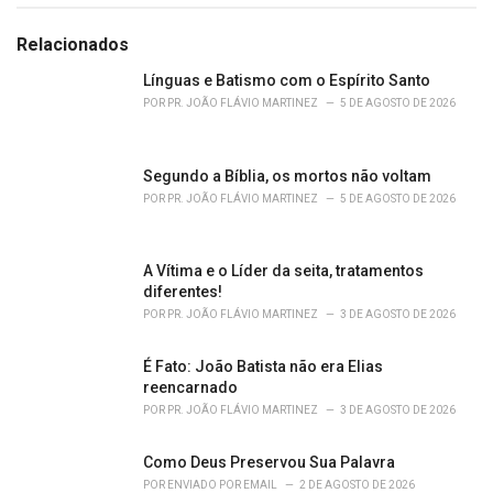
t
e
g
Relacionados
o
r
Línguas e Batismo com o Espírito Santo
i
POR
PR. JOÃO FLÁVIO MARTINEZ
5 DE AGOSTO DE 2026
e
s
:
Segundo a Bíblia, os mortos não voltam
POR
PR. JOÃO FLÁVIO MARTINEZ
5 DE AGOSTO DE 2026
A Vítima e o Líder da seita, tratamentos
diferentes!
POR
PR. JOÃO FLÁVIO MARTINEZ
3 DE AGOSTO DE 2026
É Fato: João Batista não era Elias
reencarnado
POR
PR. JOÃO FLÁVIO MARTINEZ
3 DE AGOSTO DE 2026
Como Deus Preservou Sua Palavra
POR
ENVIADO POR EMAIL
2 DE AGOSTO DE 2026