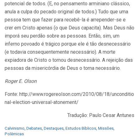
potencial de todos. (E, no pensamento arminiano clássico,
anula a culpa do pecado original de todos.) Tudo que uma
pessoa tem que fazer para recebê-la é arrepender-se e
crer em Cristo apenas (o que Deus capacita). Mas Deus não
imporá seu perdão sobre as pessoas. Então, sim, um
inferno povoado é trágico porque ele é tão desnecessário
(e todavia consequentemente necessário). A morte
expiadora de Cristo o tornou desnecessário. A rejeição das
pessoas da misericórdia de Deus o torna necessário.
Roger E. Olson
Fonte: http://www.rogereolson.com/2010/08/18/unconditio
nal-election-universal-atonement/
Tradução: Paulo Cesar Antunes
C
Calvinismo
,
Debates
,
Destaques
,
Estudos Bíblicos
,
Missões
,
a
Polêmicas