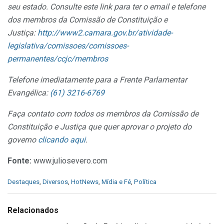
seu estado. Consulte este link para ter o email e telefone
dos membros da Comissão de Constituição e
Justiça:
http://www2.camara.gov.br/atividade-
legislativa/comissoes/comissoes-
permanentes/ccjc/membros
Telefone imediatamente para a Frente Parlamentar
Evangélica:
(61) 3216-6769
Faça contato com todos os membros da Comissão de
Constituição e Justiça que quer aprovar o projeto do
governo
clicando aqui
.
Fonte:
www.juliosevero.com
C
Destaques
,
Diversos
,
HotNews
,
Mídia e Fé
,
Política
a
t
e
Relacionados
g