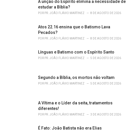
o
A unção do Espírito elimina a necessidade de
r
estudar a Bíblia?
i
POR
PR. JOÃO FLÁVIO MARTINEZ
8 DE AGOSTO DE 2026
e
s
Atos 22.16 ensina que o Batismo Lava
:
Pecados?
POR
PR. JOÃO FLÁVIO MARTINEZ
8 DE AGOSTO DE 2026
Línguas e Batismo com o Espírito Santo
POR
PR. JOÃO FLÁVIO MARTINEZ
5 DE AGOSTO DE 2026
Segundo a Bíblia, os mortos não voltam
POR
PR. JOÃO FLÁVIO MARTINEZ
5 DE AGOSTO DE 2026
A Vítima e o Líder da seita, tratamentos
diferentes!
POR
PR. JOÃO FLÁVIO MARTINEZ
3 DE AGOSTO DE 2026
É Fato: João Batista não era Elias