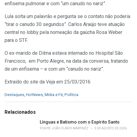
enfisema pulmonar e com “um canudo no nariz”.
Lula solta um palavrão e pergunta se o contato não poderia
“tirar o canudo 30 segundos”. Carlos Araújo teve atuação
central no lobby pela nomeação da gaúcha Rosa Weber
para o STF.
O ex-marido de Dilma estava internado no Hospital São
Francisco, em Porto Alegre, na data da conversa, tratando
de um enfisema – e com um “canudo no nariz”.
Extraído do site da Veja em 25/03/2016
C
Destaques
,
HotNews
,
Mídia e Fé
,
Política
a
t
e
Relacionados
g
o
Línguas e Batismo com o Espírito Santo
r
POR
PR. JOÃO FLÁVIO MARTINEZ
5 DE AGOSTO DE 2026
i