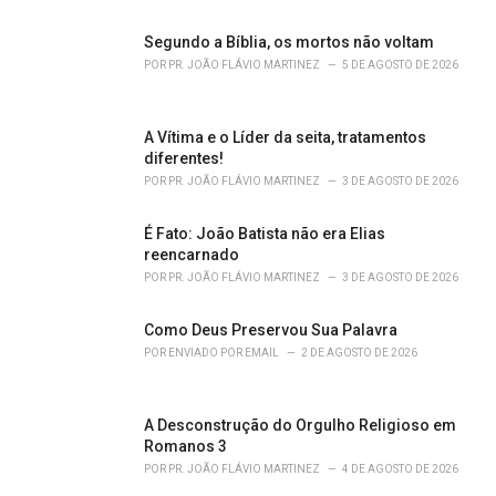
e
s
Segundo a Bíblia, os mortos não voltam
:
POR
PR. JOÃO FLÁVIO MARTINEZ
5 DE AGOSTO DE 2026
A Vítima e o Líder da seita, tratamentos
diferentes!
POR
PR. JOÃO FLÁVIO MARTINEZ
3 DE AGOSTO DE 2026
É Fato: João Batista não era Elias
reencarnado
POR
PR. JOÃO FLÁVIO MARTINEZ
3 DE AGOSTO DE 2026
Como Deus Preservou Sua Palavra
POR
ENVIADO POR EMAIL
2 DE AGOSTO DE 2026
A Desconstrução do Orgulho Religioso em
Romanos 3
POR
PR. JOÃO FLÁVIO MARTINEZ
4 DE AGOSTO DE 2026