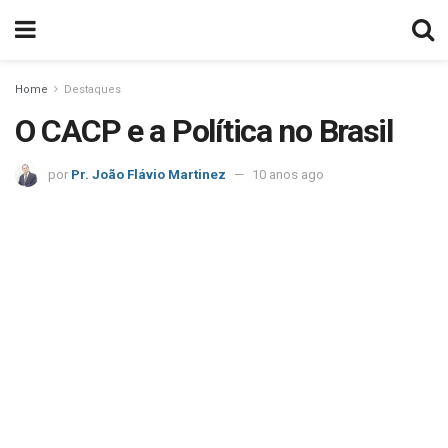
Home
Destaques
O CACP e a Política no Brasil
por
Pr. João Flávio Martinez
10 anos ago