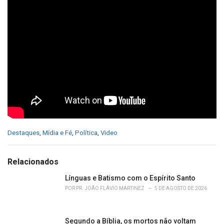
C
Destaques
,
Mídia e Fé
,
Política
,
Video
a
t
e
Relacionados
g
o
Línguas e Batismo com o Espírito Santo
r
POR
PR. JOÃO FLÁVIO MARTINEZ
5 DE AGOSTO DE 2026
i
e
s
Segundo a Bíblia, os mortos não voltam
: