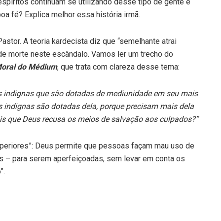
spíritos continuam se utilizando desse tipo de gente e
a fé? Explica melhor essa história irmã.
Pastor. A teoria kardecista diz que “semelhante atrai
de morte neste escândalo. Vamos ler um trecho do
 Moral do Médium
, que trata com clareza desse tema:
as indignas que são dotadas de mediunidade em seu mais
s indignas são dotadas dela, porque precisam mais dela
ais que Deus recusa os meios de salvação aos culpados?”
superiores”: Deus permite que pessoas façam mau uso de
s – para serem aperfeiçoadas, sem levar em conta os
”.