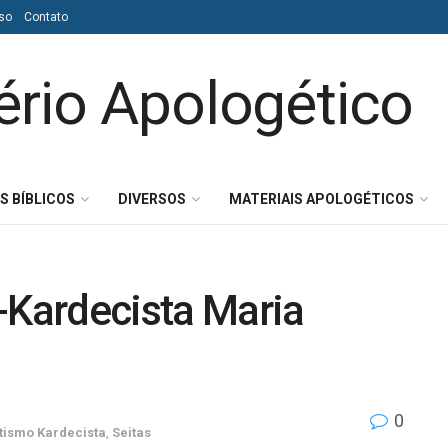
so
Contato
S BÍBLICOS
DIVERSOS
MATERIAIS APOLOGÉTICOS
-Kardecista Maria
0
itismo Kardecista
,
Seitas