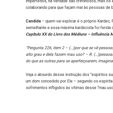
imperfeitos, na verdade são criminosos, mas os e
colaborando para que façam mal às pessoas de bo
Candida
– quem vai explicar é o próprio Kardec, 
semelhante e essa máxima kardecista foi ferida 
Capítulo XX do Livro dos Médiuns – Influência
“Pergunta 226, item 2 – (…)por que se vê pesso
alto grau e dela fazem mau uso? – R. (…)pessoa
do que as outras para se aperfeiçoarem; imagin
Veja o absurdo desse instrução dos “espíritos 
um dom concedido por Ele – segundo os espírita
sofrimentos infligidos às vítimas desse “mau uso