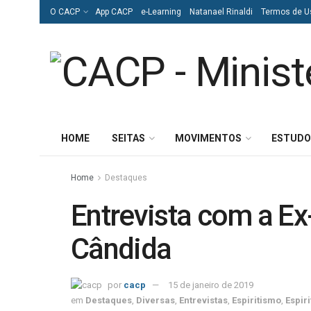
O CACP
App CACP
e-Learning
Natanael Rinaldi
Termos de U
HOME
SEITAS
MOVIMENTOS
ESTUDO
Home
Destaques
Entrevista com a Ex
Cândida
por
cacp
15 de janeiro de 2019
em
Destaques
,
Diversas
,
Entrevistas
,
Espiritismo
,
Espir