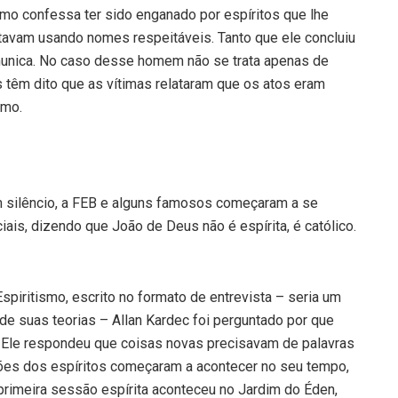
smo confessa ter sido enganado por espíritos que lhe
avam usando nomes respeitáveis. Tanto que ele concluiu
comunica. No caso desse homem não se trata apenas de
 têm dito que as vítimas relataram que os atos eram
smo.
m silêncio, a FEB e alguns famosos começaram a se
is, dizendo que João de Deus não é espírita, é católico.
Espiritismo, escrito no formato de entrevista – seria um
e suas teorias – Allan Kardec foi perguntado por que
ta. Ele respondeu que coisas novas precisavam de palavras
ões dos espíritos começaram a acontecer no seu tempo,
imeira sessão espírita aconteceu no Jardim do Éden,