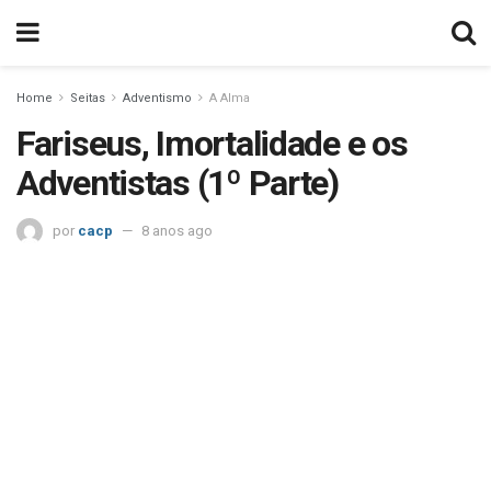
Home
Seitas
Adventismo
A Alma
Fariseus, Imortalidade e os
Adventistas (1º Parte)
por
cacp
8 anos ago