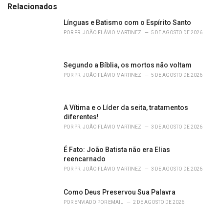
e
Relacionados
g
o
Línguas e Batismo com o Espírito Santo
r
POR
PR. JOÃO FLÁVIO MARTINEZ
5 DE AGOSTO DE 2026
i
e
s
Segundo a Bíblia, os mortos não voltam
:
POR
PR. JOÃO FLÁVIO MARTINEZ
5 DE AGOSTO DE 2026
A Vítima e o Líder da seita, tratamentos
diferentes!
POR
PR. JOÃO FLÁVIO MARTINEZ
3 DE AGOSTO DE 2026
É Fato: João Batista não era Elias
reencarnado
POR
PR. JOÃO FLÁVIO MARTINEZ
3 DE AGOSTO DE 2026
Como Deus Preservou Sua Palavra
POR
ENVIADO POR EMAIL
2 DE AGOSTO DE 2026