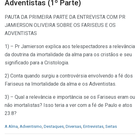
Adventistas (1º Parte)
PAUTA DA PRIMEIRA PARTE DA ENTREVISTA COM PR
JAMIERSON OLIVEIRA SOBRE OS FARISEUS E OS
ADVENTISTAS
1) – Pr Jamierson explica aos telespectadores a relevância
da doutrina da imortalidade da alma para os cristãos e seu
significado para a Cristologia.
2) Conta quando surgiu a controvérsia envolvendo a fé dos
Fariseus na Imortalidade da alma e os Adventistas.
3) – Qual a relevância e importância se os Fariseus eram ou
não imortalistas? Isso teria a ver com a fé de Paulo e atos
23.8?
C
A Alma
,
Adventismo
,
Destaques
,
Diversas
,
Entrevistas
,
Seitas
a
t