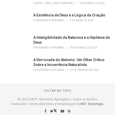
POR
PR. JOÃO FLÁVIO MARTINEZ
10 DE ABRIL DE 2025
A Existência de Deus e a Lógica da Criação
POR
ENVIADO POR EMAIL
4 DE ABRIL DE 2025
A Inteligibilidade da Natureza e a Hipótese de
Deus
POR
ENVIADO POR EMAIL
29 DE MARÇO DE 2025
A Derrocada do Ateísmo: Um Olhar Crítico
Sobre a Incoerência Naturalista
POR
ENVIADO POR EMAIL
24 DE JANEIRO DE 2025
VOLTAR AO TOPO
© 2022 CACP - Ministério Apologético. Todos os direitos
reservados. Desenvolvimento e Hospedagem by
M31 Tecnologia
.