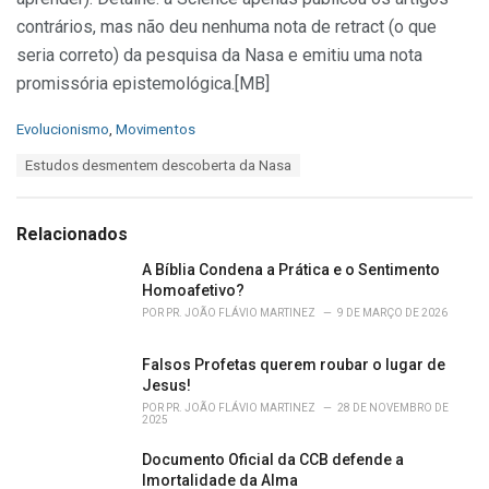
contrários, mas não deu nenhuma nota de retract (o que
seria correto) da pesquisa da Nasa e emitiu uma nota
promissória epistemológica.[MB]
C
Evolucionismo
,
Movimentos
a
T
Estudos desmentem descoberta da Nasa
t
a
e
g
g
s
o
Relacionados
:
r
i
A Bíblia Condena a Prática e o Sentimento
e
Homoafetivo?
s
POR
PR. JOÃO FLÁVIO MARTINEZ
9 DE MARÇO DE 2026
:
Falsos Profetas querem roubar o lugar de
Jesus!
POR
PR. JOÃO FLÁVIO MARTINEZ
28 DE NOVEMBRO DE
2025
Documento Oficial da CCB defende a
Imortalidade da Alma