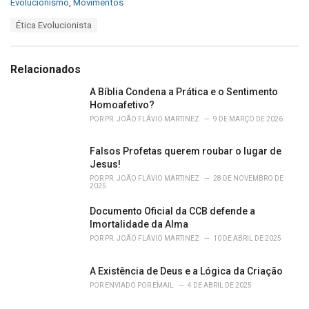
C
Evolucionismo
,
Movimentos
a
T
Ética Evolucionista
t
a
e
g
g
s
o
Relacionados
:
r
i
A Bíblia Condena a Prática e o Sentimento
e
Homoafetivo?
s
POR
PR. JOÃO FLÁVIO MARTINEZ
9 DE MARÇO DE 2026
:
Falsos Profetas querem roubar o lugar de
Jesus!
POR
PR. JOÃO FLÁVIO MARTINEZ
28 DE NOVEMBRO DE
2025
Documento Oficial da CCB defende a
Imortalidade da Alma
POR
PR. JOÃO FLÁVIO MARTINEZ
10 DE ABRIL DE 2025
A Existência de Deus e a Lógica da Criação
POR
ENVIADO POR EMAIL
4 DE ABRIL DE 2025