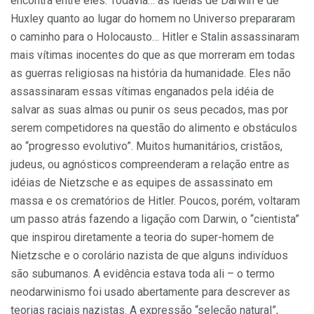
encontra entre eles. Todavia… as idéias de Darwin e de
Huxley quanto ao lugar do homem no Universo prepararam
o caminho para o Holocausto… Hitler e Stalin assassinaram
mais vítimas inocentes do que as que morreram em todas
as guerras religiosas na história da humanidade. Eles não
assassinaram essas vítimas enganados pela idéia de
salvar as suas almas ou punir os seus pecados, mas por
serem competidores na questão do alimento e obstáculos
ao “progresso evolutivo”. Muitos humanitários, cristãos,
judeus, ou agnósticos compreenderam a relação entre as
idéias de Nietzsche e as equipes de assassinato em
massa e os crematórios de Hitler. Poucos, porém, voltaram
um passo atrás fazendo a ligação com Darwin, o “cientista”
que inspirou diretamente a teoria do super-homem de
Nietzsche e o corolário nazista de que alguns indivíduos
são subumanos. A evidência estava toda ali – o termo
neodarwinismo foi usado abertamente para descrever as
teorias raciais nazistas. A expressão “seleção natural”,