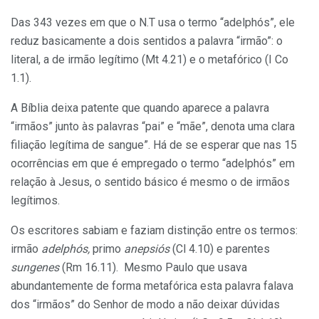
Das 343 vezes em que o N.T usa o termo “adelphós”, ele
reduz basicamente a dois sentidos a palavra “irmão”: o
literal, a de irmão legítimo (Mt 4.21) e o metafórico (I Co
1.1).
A Bíblia deixa patente que quando aparece a palavra
“irmãos” junto às palavras “pai” e “mãe”, denota uma clara
filiação legítima de sangue”. Há de se esperar que nas 15
ocorrências em que é empregado o termo “adelphós” em
relação à Jesus, o sentido básico é mesmo o de irmãos
legítimos.
Os escritores sabiam e faziam distinção entre os termos:
irmão
adelphós,
primo
anepsiós
(Cl 4.10) e parentes
sungenes
(Rm 16.11). Mesmo Paulo que usava
abundantemente de forma metafórica esta palavra falava
dos “irmãos” do Senhor de modo a não deixar dúvidas