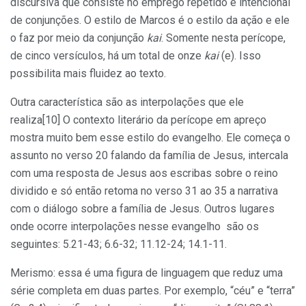
discursiva que consiste no emprego repetido e intencional
de conjunções. O estilo de Marcos é o estilo da ação e ele
o faz por meio da conjunção
kai
. Somente nesta perícope,
de cinco versículos, há um total de onze
kai
(e). Isso
possibilita mais fluidez ao texto.
Outra característica são as interpolações que ele
realiza[10] O contexto literário da perícope em apreço
mostra muito bem esse estilo do evangelho. Ele começa o
assunto no verso 20 falando da família de Jesus, intercala
com uma resposta de Jesus aos escribas sobre o reino
dividido e só então retoma no verso 31 ao 35 a narrativa
com o diálogo sobre a família de Jesus. Outros lugares
onde ocorre interpolações nesse evangelho são os
seguintes: 5.21-43; 6.6-32; 11.12-24; 14.1-11.
Merismo: essa é uma figura de linguagem que reduz uma
série completa em duas partes. Por exemplo, “céu” e “terra”