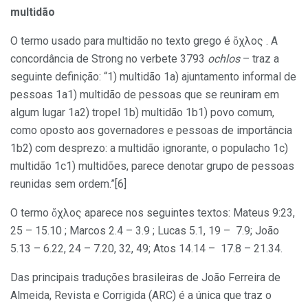
multidão
O termo usado para multidão no texto grego é ὄχλος . A
concordância de Strong no verbete 3793
ochlos
– traz a
seguinte definição: “1) multidão 1a) ajuntamento informal de
pessoas 1a1) multidão de pessoas que se reuniram em
algum lugar 1a2) tropel 1b) multidão 1b1) povo comum,
como oposto aos governadores e pessoas de importância
1b2) com desprezo: a multidão ignorante, o populacho 1c)
multidão 1c1) multidões, parece denotar grupo de pessoas
reunidas sem ordem.”[6]
O termo ὄχλος aparece nos seguintes textos: Mateus 9:23,
25 – 15.10 ; Marcos 2.4 – 3.9 ; Lucas 5.1, 19 – 7.9; João
5.13 – 6.22, 24 – 7.20, 32, 49; Atos 14.14 – 17.8 – 21.34.
Das principais traduções brasileiras de João Ferreira de
Almeida, Revista e Corrigida (ARC) é a única que traz o