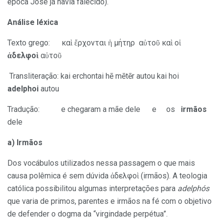
época José já havia falecido).
Análise léxica
Texto grego: καὶ ἔρχονται ἡ μήτηρ αὐτοῦ καὶ οἱ
ἀδελφοὶ
αὐτοῦ
Transliteração: kai erchontai hē mētēr autou kai hoi
adelphoi
autou
Tradução: e chegaram a mãe dele e os
irmãos
dele
a) Irmãos
Dos vocábulos utilizados nessa passagem o que mais
causa polêmica é sem dúvida ἀδελφοὶ (irmãos). A teologia
católica possibilitou algumas interpretações para
adelphós
que varia de primos, parentes e irmãos na fé com o objetivo
de defender o dogma da “virgindade perpétua”.