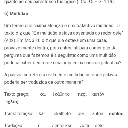
quanto ao seu parentesco biológico (I Co 9.5 – Gl 1.19).
b) Multidão
Um termo que chama atenção é o substantivo multidão. O
texto diz que “E a multidão estava assentada ao redor dele”
(v.32). Em Mc 3.20 diz que ele estava em uma casa,
provavelmente dentro, pois entrou ali para comer pão. A
pergunta que fazemos é a seguinte: como uma multidão
poderia caber dentro de uma pequenina casa da palestina?
A palavra correta era realmente multidão ou essa palavra
poderia ser traduzida de outra maneira?
Texto grego: καὶ ἐκάθητο περὶ αὐτὸν
ὄχλος
Transliteração: kai
ekathēto peri auton
ochlos
Tradução: e sentou-se volta dele