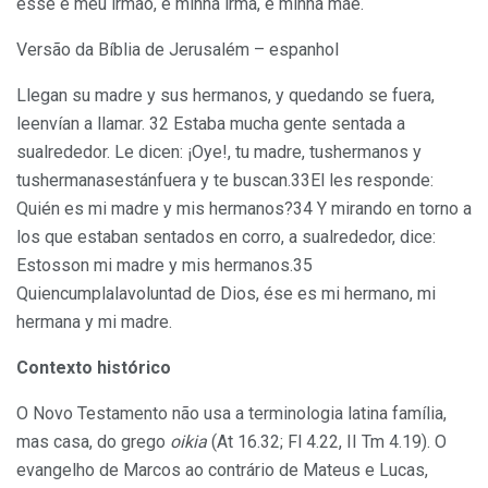
esse é meu irmão, e minha irmã, e minha mãe.
Versão da Bíblia de Jerusalém – espanhol
Llegan su madre y sus hermanos, y quedando se fuera,
leenvían a llamar. 32 Estaba mucha gente sentada a
sualrededor. Le dicen: ¡Oye!, tu madre, tushermanos y
tushermanasestánfuera y te buscan.33El les responde:
Quién es mi madre y mis hermanos?34 Y mirando en torno a
los que estaban sentados en corro, a sualrededor, dice:
Estosson mi madre y mis hermanos.35
Quiencumplalavoluntad de Dios, ése es mi hermano, mi
hermana y mi madre.
Contexto histórico
O Novo Testamento não usa a terminologia latina família,
mas casa, do grego
oikia
(At 16.32; Fl 4.22, II Tm 4.19). O
evangelho de Marcos ao contrário de Mateus e Lucas,