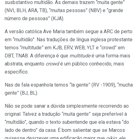
susbstantivo multidão. As demais trazem “muita gente”
(NVI, BLH, ARA, TB), “muitas pessoas” (NBV) e “grande
número de pessoas” (KJA).
A versão católica Ave Maria também segue a ARC de perto
em “multidão”. Nas traduções de língua inglesa protestante
temos “multitude” em KJB, ERV, WEB, YLT e “crowd” em
DBT, TNAB. A diferença é que
multitude
é uma forma mais
abstrata, enquanto
crowd
é um público conhecido, mais
específico.
Nas de fala espanhola temos “la gente” (RV -1909), “mucha
gente” (BJ, BL).
Não se pode sanar a dúvida simplesmente recorrendo ao
original. Talvez a tradução “muita gente” seja preferível à
“multidão”, quando o texto subentende que ela estava “do
lado de dentro” da casa. É bom salientar que se Marcos
quisesse descrever uma edificação maior que
oikio, ele