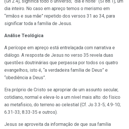
(Gn 2.4), significa todo o universo; “dia e noite” (Sl 88.1), um
dia inteiro. No caso em apreço temos o merismo em
“irmãos e sua mãe” repetido dos versos 31 ao 34, para
significar toda a família de Jesus.
Análise Teológica
A perícope em apreço está entrelaçada com narrativa e
diálogo. A resposta de Jesus no verso 35 revela duas
questões doutrinárias que perpassa por todos os quatro
evangelhos, isto é, “a verdadeira família de Deus” e
“obediência a Deus”.
Era próprio de Cristo se apropriar de um assunto secular,
cotidiano, normal e eleva-lo a um nível mais alto: do físico
ao metafisico, do terreno ao celestial (Cf. Jo 3.3-5; 4.9-10;
6.31-33; 8.33-35 e outros).
Jesus se aproveita da informação de que sua família