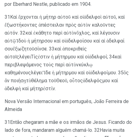
por Eberhard Nestle, publicado em 1904.
31Καὶ ἔρχονται ἡ μήτηρ αὐτοῦ καὶ οἱἀδελφοὶ αὐτοῦ, καὶ
ἔξωστήκοντες ἀπέστειλαν πρὸς αὐτὸν καλοῦντες
αὐτόν. 32καὶ ἐκάθητο περὶ αὐτὸνὄχλος, καὶ λέγουσιν
αὐτῷἸδοὺ ἡ μήτηρσου καὶ οἱἀδελφοίσου καὶ αἱ ἀδελφαί
σουἔξωζητοῦσίνσε. 33καὶ ἀποκριθεὶς
αὐτοῖςλέγειΤίςἐστιν ἡ μήτηρμου καὶ οἱἀδελφοί; 34καὶ
περιβλεψάμενος τοὺς περὶ αὐτὸνκύκλῳ
καθημένουςλέγειἼδε ἡ μήτηρμου καὶ οἱἀδελφοίμου. 35ὃς
ἂν ποιήσῃτὸθέλημα τοῦΘεοῦ, οὗτοςἀδελφόςμου καὶ
ἀδελφὴ καὶ μήτηρἐστίν.
Nova Versão Internacional em português, João Ferreira de
Almeida
31Então chegaram a mãe e os irmãos de Jesus. Ficando do
lado de fora, mandaram alguém chamá-lo. 32Havia muita