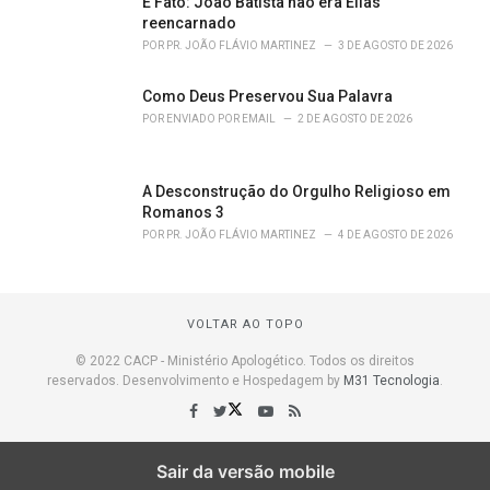
É Fato: João Batista não era Elias
reencarnado
POR
PR. JOÃO FLÁVIO MARTINEZ
3 DE AGOSTO DE 2026
Como Deus Preservou Sua Palavra
POR
ENVIADO POR EMAIL
2 DE AGOSTO DE 2026
A Desconstrução do Orgulho Religioso em
Romanos 3
POR
PR. JOÃO FLÁVIO MARTINEZ
4 DE AGOSTO DE 2026
VOLTAR AO TOPO
© 2022 CACP - Ministério Apologético. Todos os direitos
reservados. Desenvolvimento e Hospedagem by
M31 Tecnologia
.
Sair da versão mobile