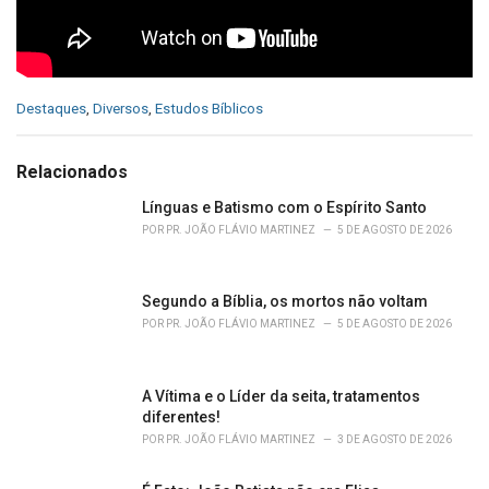
C
Destaques
,
Diversos
,
Estudos Bíblicos
a
t
e
Relacionados
g
o
Línguas e Batismo com o Espírito Santo
r
POR
PR. JOÃO FLÁVIO MARTINEZ
5 DE AGOSTO DE 2026
i
e
s
Segundo a Bíblia, os mortos não voltam
:
POR
PR. JOÃO FLÁVIO MARTINEZ
5 DE AGOSTO DE 2026
A Vítima e o Líder da seita, tratamentos
diferentes!
POR
PR. JOÃO FLÁVIO MARTINEZ
3 DE AGOSTO DE 2026