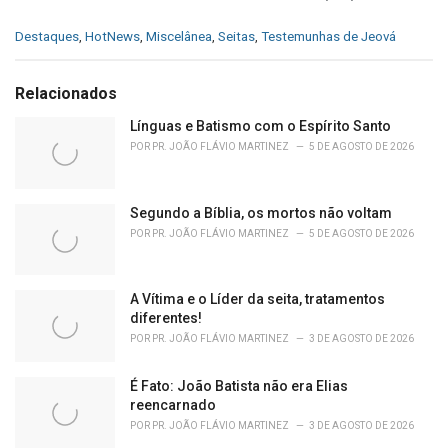
C
Destaques
,
HotNews
,
Miscelânea
,
Seitas
,
Testemunhas de Jeová
a
t
e
Relacionados
g
o
Línguas e Batismo com o Espírito Santo
r
POR
PR. JOÃO FLÁVIO MARTINEZ
5 DE AGOSTO DE 2026
i
e
s
Segundo a Bíblia, os mortos não voltam
:
POR
PR. JOÃO FLÁVIO MARTINEZ
5 DE AGOSTO DE 2026
A Vítima e o Líder da seita, tratamentos
diferentes!
POR
PR. JOÃO FLÁVIO MARTINEZ
3 DE AGOSTO DE 2026
É Fato: João Batista não era Elias
reencarnado
POR
PR. JOÃO FLÁVIO MARTINEZ
3 DE AGOSTO DE 2026