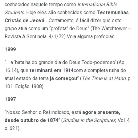
conhecidos naquele tempo como
International Bible
Students
. Hoje eles são conhecidos como
Testemunhas
Cristãs de Jeová
… Certamente, é fácil dizer que este
grupo atua como um “profeta” de Deus” (The Watchtower –
Revista A Sentinela. 4/1/72) Veja alguma profecias
1899
“… a ‘batalha do grande dia do Deus Todo-poderoso’ (Ap
16.14), que
terminará em 1914
com a completa ruína do
atual estado da terra
já começou
” (
The Time Is at Hand
, p.
101. Edição 1908).
1897
“Nosso Senhor, o Rei indicado, está
agora presente,
desde outubro de 1874
” (
Studies in the Scriptures
, Vol. 4,
p. 621).