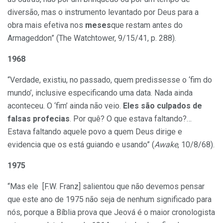
diversão, mas o instrumento levantado por Deus para a
obra mais efetiva nos
meses
que restam antes do
Armageddon” (The Watchtower, 9/15/41, p. 288).
1968
“Verdade, existiu, no passado, quem predissesse o ‘fim do
mundo’, inclusive especificando uma data. Nada ainda
aconteceu. O ‘fim’ ainda não veio.
Eles são culpados de
falsas profecias
. Por quê? O que estava faltando?…
Estava faltando aquele povo a quem Deus dirige e
evidencia que os está guiando e usando” (
Awake
, 10/8/68).
1975
“Mas ele [F.W. Franz] salientou que não devemos pensar
que este ano de 1975 não seja de nenhum significado para
nós, porque a Bíblia prova que Jeová é o maior cronologista