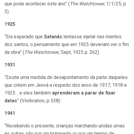
que pode acontecer este ano” (
The Watchtower
, 1/1/25, p.
3).
1925
“Era esperado que
Satanás
tentasse injetar nas mentes
dos santos, o pensamento que em 1925 deveriam ver o fim
da obra” (
The Watchtower
, Sept, 1925 p. 262).
1931
“Existe uma medida de desapontamento da parte daqueles
que crêem em Jeová a respeito dos anos de 1917, 1918 e
1925… e eles também
aprenderam a parar de fixar
datas
” (Vindication, p 338).
1941
“Recebendo o presente, crianças marchando unidas umas
às outras, não por um brinquedo ou por um tempo de