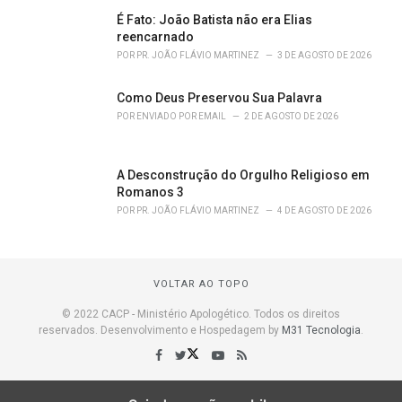
É Fato: João Batista não era Elias
reencarnado
POR
PR. JOÃO FLÁVIO MARTINEZ
3 DE AGOSTO DE 2026
Como Deus Preservou Sua Palavra
POR
ENVIADO POR EMAIL
2 DE AGOSTO DE 2026
A Desconstrução do Orgulho Religioso em
Romanos 3
POR
PR. JOÃO FLÁVIO MARTINEZ
4 DE AGOSTO DE 2026
VOLTAR AO TOPO
© 2022 CACP - Ministério Apologético. Todos os direitos
reservados. Desenvolvimento e Hospedagem by
M31 Tecnologia
.