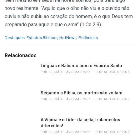
nem mesmo em seus melhores sonhos, pois será algo
novo realmente. “Aquilo que o olho não viu e o ouvido não
ouviu e não subiu ao coração do homem, é o que Deus tem
preparado para aquele que o ama” (1 Co 2.9).
C
Destaques
,
Estudos Bíblicos
,
HotNews
,
Polêmicas
a
t
e
Relacionados
g
o
Línguas e Batismo com o Espírito Santo
r
POR
PR. JOÃO FLÁVIO MARTINEZ
5 DE AGOSTO DE 2026
i
e
s
Segundo a Bíblia, os mortos não voltam
:
POR
PR. JOÃO FLÁVIO MARTINEZ
5 DE AGOSTO DE 2026
A Vítima e o Líder da seita, tratamentos
diferentes!
POR
PR. JOÃO FLÁVIO MARTINEZ
3 DE AGOSTO DE 2026