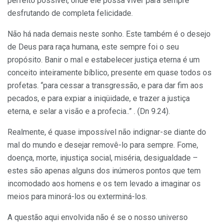
perfeito possível, onde ele possa viver para sempre
desfrutando de completa felicidade.
Não há nada demais neste sonho. Este também é o desejo
de Deus para raça humana, este sempre foi o seu
propósito. Banir o mal e estabelecer justiça eterna é um
conceito inteiramente bíblico, presente em quase todos os
profetas. “para cessar a transgressão, e para dar fim aos
pecados, e para expiar a iniqüidade, e trazer a justiça
eterna, e selar a visão e a profecia..” . (Dn 9.24).
Realmente, é quase impossível não indignar-se diante do
mal do mundo e desejar removê-lo para sempre. Fome,
doença, morte, injustiça social, miséria, desigualdade –
estes são apenas alguns dos inúmeros pontos que tem
incomodado aos homens e os tem levado a imaginar os
meios para minorá-los ou exterminá-los.
A questão aqui envolvida não é se o nosso universo