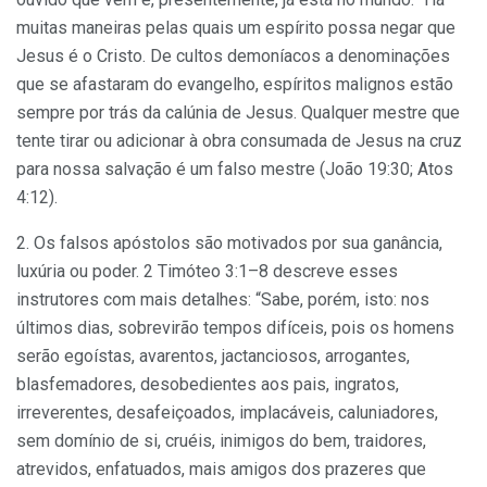
muitas maneiras pelas quais um espírito possa negar que
Jesus é o Cristo. De cultos demoníacos a denominações
que se afastaram do evangelho, espíritos malignos estão
sempre por trás da calúnia de Jesus. Qualquer mestre que
tente tirar ou adicionar à obra consumada de Jesus na cruz
para nossa salvação é um falso mestre (João 19:30; Atos
4:12).
2. Os falsos apóstolos são motivados por sua ganância,
luxúria ou poder. 2 Timóteo 3:1–8 descreve esses
instrutores com mais detalhes: “Sabe, porém, isto: nos
últimos dias, sobrevirão tempos difíceis, pois os homens
serão egoístas, avarentos, jactanciosos, arrogantes,
blasfemadores, desobedientes aos pais, ingratos,
irreverentes, desafeiçoados, implacáveis, caluniadores,
sem domínio de si, cruéis, inimigos do bem, traidores,
atrevidos, enfatuados, mais amigos dos prazeres que