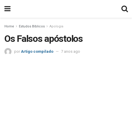
Home
Estudos Bíblicos
Apologia
Os Falsos apóstolos
por
Artigo compilado
7 anos ago