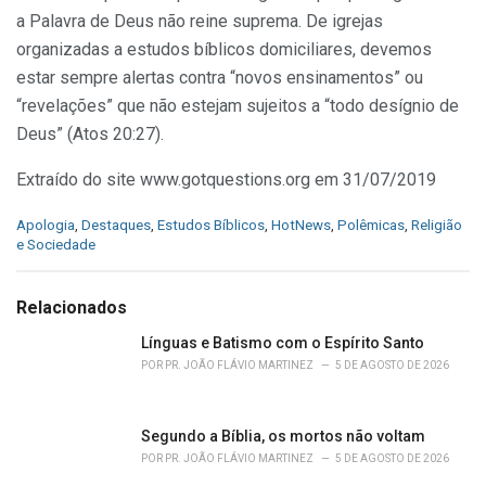
a Palavra de Deus não reine suprema. De igrejas
organizadas a estudos bíblicos domiciliares, devemos
estar sempre alertas contra “novos ensinamentos” ou
“revelações” que não estejam sujeitos a “todo desígnio de
Deus” (Atos 20:27).
Extraído do site www.gotquestions.org em 31/07/2019
C
Apologia
,
Destaques
,
Estudos Bíblicos
,
HotNews
,
Polêmicas
,
Religião
a
e Sociedade
t
e
g
Relacionados
o
r
Línguas e Batismo com o Espírito Santo
i
POR
PR. JOÃO FLÁVIO MARTINEZ
5 DE AGOSTO DE 2026
e
s
:
Segundo a Bíblia, os mortos não voltam
POR
PR. JOÃO FLÁVIO MARTINEZ
5 DE AGOSTO DE 2026