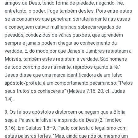
amigos de Deus, tendo forma de piedade, negando-lhe,
entretanto, o poder. Foge também destes. Pois entre estes
se encontram os que penetram sorrateiramente nas casas
e conseguem cativar mulherinhas sobrecarregadas de
pecados, conduzidas de várias paixões, que aprendem
sempre e jamais podem chegar ao conhecimento da
verdade. E, do modo por que Janes e Jambres resistiram a
Moisés, também estes resistem à verdade. São homens
de todo corrompidos na mente, réprobos quanto à fé.”
Jesus disse que uma marca identificadora de um falso
apóstolo/profeta é um comportamento pecaminoso: “Pelos
seus frutos os conhecereis” (Mateus 7:16, 20; cf. Judas
1:4).
3. Os falsos apóstolos distorcem ou negam que a Bíblia
seja a Palavra infalível e inspirada de Deus (2 Timóteo
3:16). Em Gálatas 1:8–9, Paulo contesta o legalismo com
estas palavras fortes: “Mas, ainda que nós ou mesmo um