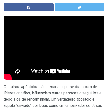
Os falsos apóstolos são pessoas que se disfarçam de
líderes cristãos, influenciam outras pessoas a segui-los e
depois os desencaminham. Um verdadeiro apóstolo é
aquele “enviado” por Deus como um embaixador de Jesus