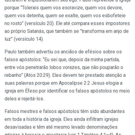
porque “Tolerais quem vos escravize, quem vos devore,
quem vos detenha, quem se exalte, quem vos esbofeteie
no rosto” (versículo 20). Ele até compara esses impostores
ao próprio Satanás, que também se “transforma em anjo de
luz” (versículo 14).
Paulo também advertiu os anciãos de efésios sobre os
falsos apóstolos: “Eu sei que, depois da minha partida,
entre vós penetrarão lobos vorazes, que não pouparão o
rebanho” (Atos 20:29). Eles devem ter prestado atenção a
suas palavras porque em Apocalipse 2:2 Jesus elogia a
igreja em Éfeso por identificar os falsos apóstolos no meio
deles e rejeitá-los.
Falsos mestres e falsos apóstolos têm sido abundantes
em toda a história da igreja. Eles ainda infiltram igrejas
desavisadas e têm até mesmo levado denominações
inteiras à heresia e apostasia (ver 1 Timóteo 4:1–4). As