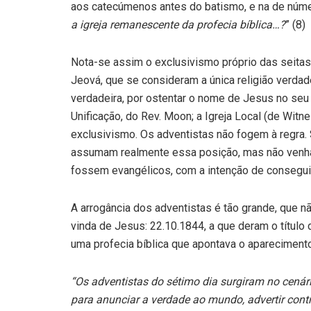
aos catecúmenos antes do batismo, e na de númer
a igreja remanescente da profecia bíblica…?
” (8)
Nota-se assim o exclusivismo próprio das seitas
Jeová, que se consideram a única religião verdade
verdadeira, por ostentar o nome de Jesus no seu tí
Unificação, do Rev. Moon; a Igreja Local (de Witn
exclusivismo. Os adventistas não fogem à regra.
assumam realmente essa posição, mas não venh
fossem evangélicos, com a intenção de conseguir
A arrogância dos adventistas é tão grande, que n
vinda de Jesus: 22.10.1844, a que deram o títu
uma profecia bíblica que apontava o aparecimen
“Os adventistas do sétimo dia surgiram no cenár
para anunciar a verdade ao mundo, advertir contr