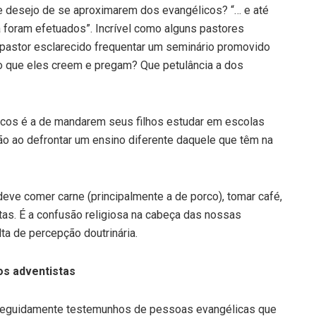
 desejo de se aproximarem dos evangélicos? “… e até
foram efetuados”. Incrível como alguns pastores
 pastor esclarecido frequentar um seminário promovido
 que eles creem e pregam? Que petulância a dos
licos é a de mandarem seus filhos estudar em escolas
ão ao defrontar um ensino diferente daquele que têm na
ve comer carne (principalmente a de porco), tomar café,
tas. É a confusão religiosa na cabeça das nossas
lta de percepção doutrinária.
os adventistas
az seguidamente testemunhos de pessoas evangélicas que