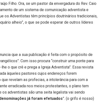
aújo Filho. Ora, se um pastor da envergadura do Rev. Caio
ançamento de um sistema de comunicação adventista e
e os Adventistas têm princípios doutrinários tradicionais,
aquário alheio”, o que se pode esperar de outros líderes
anuncia que a sua publicação é feita com o propósito de
angélicos”. Com isso procura “construir uma ponte para
he o que crê e prega a Igreja Adventista”. Essa revista
nviada àqueles pastores cujos endereços forem
 que revelam as profecias, a intolerância para com a
mente erradicada nos meios protestantes, o plano tem
e os adventistas são uma seita legalista vai sendo
 denominações já foram efetuados
”. (o grifo é nosso)