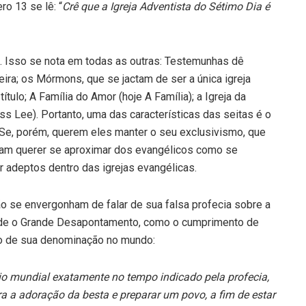
o 13 se lê: “
Crê que a Igreja Adventista do Sétimo Dia é
. Isso se nota em todas as outras: Testemunhas dê
ira; os Mórmons, que se jactam de ser a única igreja
tulo; A Família do Amor (hoje A Família); a Igreja da
ess Lee). Portanto, uma das características das seitas é o
 Se, porém, querem eles manter o seu exclusivismo, que
am querer se aproximar dos evangélicos como se
 adeptos dentro das igrejas evangélicas.
ão se envergonham de falar de sua falsa profecia sobre a
lo de o Grande Desapontamento, como o cumprimento de
to de sua denominação no mundo:
io mundial exatamente no tempo indicado pela profecia,
a a adoração da besta e preparar um povo, a fim de estar