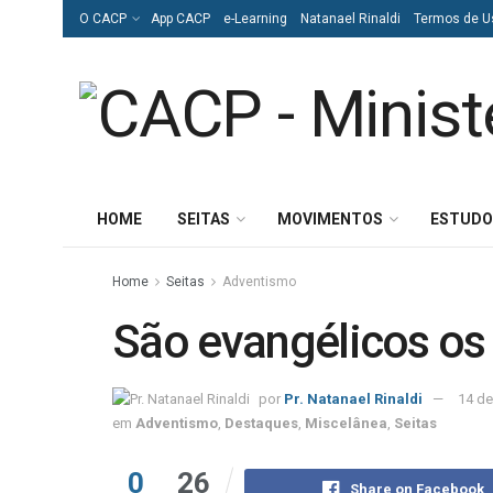
O CACP
App CACP
e-Learning
Natanael Rinaldi
Termos de U
HOME
SEITAS
MOVIMENTOS
ESTUDO
Home
Seitas
Adventismo
São evangélicos os
por
Pr. Natanael Rinaldi
14 de
em
Adventismo
,
Destaques
,
Miscelânea
,
Seitas
0
26
Share on Facebook