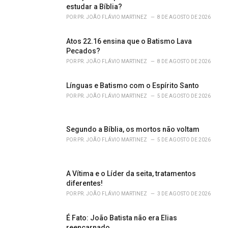
r
estudar a Bíblia?
i
POR
PR. JOÃO FLÁVIO MARTINEZ
8 DE AGOSTO DE 2026
e
s
Atos 22.16 ensina que o Batismo Lava
:
Pecados?
POR
PR. JOÃO FLÁVIO MARTINEZ
8 DE AGOSTO DE 2026
Línguas e Batismo com o Espírito Santo
POR
PR. JOÃO FLÁVIO MARTINEZ
5 DE AGOSTO DE 2026
Segundo a Bíblia, os mortos não voltam
POR
PR. JOÃO FLÁVIO MARTINEZ
5 DE AGOSTO DE 2026
A Vítima e o Líder da seita, tratamentos
diferentes!
POR
PR. JOÃO FLÁVIO MARTINEZ
3 DE AGOSTO DE 2026
É Fato: João Batista não era Elias
reencarnado