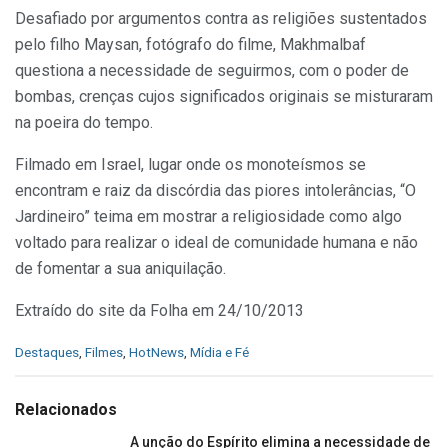
Desafiado por argumentos contra as religiões sustentados
pelo filho Maysan, fotógrafo do filme, Makhmalbaf
questiona a necessidade de seguirmos, com o poder de
bombas, crenças cujos significados originais se misturaram
na poeira do tempo.
Filmado em Israel, lugar onde os monoteísmos se
encontram e raiz da discórdia das piores intolerâncias, “O
Jardineiro” teima em mostrar a religiosidade como algo
voltado para realizar o ideal de comunidade humana e não
de fomentar a sua aniquilação.
Extraído do site da Folha em 24/10/2013
C
Destaques
,
Filmes
,
HotNews
,
Mídia e Fé
a
t
e
Relacionados
g
o
A unção do Espírito elimina a necessidade de