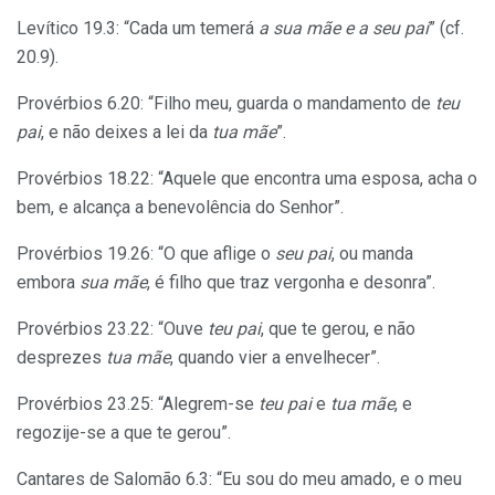
Levítico 19.3: “Cada um temerá
a sua mãe e a seu pai
” (cf.
20.9).
Provérbios 6.20: “Filho meu, guarda o mandamento de
teu
pai
, e não deixes a lei da
tua mãe
”.
Provérbios 18.22: “Aquele que encontra uma esposa, acha o
bem, e alcança a benevolência do Senhor”.
Provérbios 19.26: “O que aflige o
seu pai
, ou manda
embora
sua mãe
, é filho que traz vergonha e desonra”.
Provérbios 23.22: “Ouve
teu pai
, que te gerou, e não
desprezes
tua mãe
, quando vier a envelhecer”.
Provérbios 23.25: “Alegrem-se
teu pai
e
tua mãe
, e
regozije-se a que te gerou”.
Cantares de Salomão 6.3: “Eu sou do meu amado, e o meu