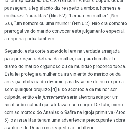
lei era aplicada ao
homem
também. Antes e depois desta
passagem, a legislação diz respeito a ambos, homens e
mulheres: “israelitas” (Nm 5.2), “homem ou mulher” (Nm
5.6), “um homem ou uma mulher” (Nm 6.2). Não era somente
prerrogativa do marido convocar este julgamento especial;
a esposa podia também.
Segundo, esta corte sacerdotal era na verdade arranjada
para proteção e defesa da mulher, não para humilhá-la
diante do marido orgulhoso ou da multidão preconceituosa.
Esta lei protegia a mulher da ira violenta do marido ou da
ameaça arbitrária do divórcio para livrar-se de sua esposa
sem qualquer prejuízo.
[4]
E se acontecia da mulher ser
culpada, então ela
justamente
seria aterrorizada por um
sinal sobrenatural que afetava o seu corpo. De fato, como
com as mortes de Ananias e Safira na igreja primitiva (Atos
5), os israelitas teriam uma advertência preocupante sobre
a atitude de Deus com respeito ao adultério.