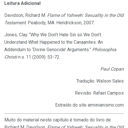
Leitura Adicional
Davidson, Richard M.
Flame of Yahweh: Sexuality in the Old
Testament
. Peabody, MA: Hendrickson, 2007.
Jones, Clay. “Why We Don’t Hate Sin so We Don’t
Understand What Happened to the Canaanites: An
Addendum to ‘Divine Genocide’ Arguments.”
Philosophia
Christi
n.s. 11 (2009): 53-72.
Paul Copan
Tradução: Walson Sales
Revisão: Rafael Campos
Extraído do site arminianismo.com
Muito do material neste capítulo é tomado do livro de
Richard M. Davidson,
Flame of Yahweh: Sexuality in the Old