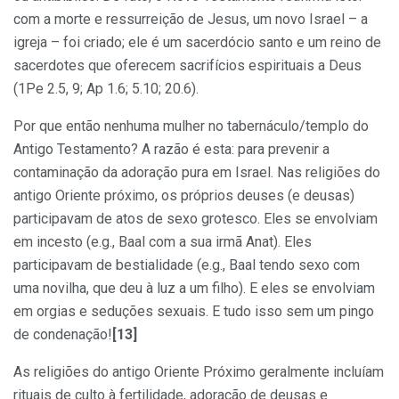
com a morte e ressurreição de Jesus, um novo Israel – a
igreja – foi criado; ele é um sacerdócio santo e um reino de
sacerdotes que oferecem sacrifícios espirituais a Deus
(1Pe 2.5, 9; Ap 1.6; 5.10; 20.6).
Por que então nenhuma mulher no tabernáculo/templo do
Antigo Testamento? A razão é esta: para prevenir a
contaminação da adoração pura em Israel. Nas religiões do
antigo Oriente próximo, os próprios deuses (e deusas)
participavam de atos de sexo grotesco. Eles se envolviam
em incesto (e.g., Baal com a sua irmã Anat). Eles
participavam de bestialidade (e.g., Baal tendo sexo com
uma novilha, que deu à luz a um filho). E eles se envolviam
em orgias e seduções sexuais. E tudo isso sem um pingo
de condenação!
[13]
As religiões do antigo Oriente Próximo geralmente incluíam
rituais de culto à fertilidade, adoração de deusas e