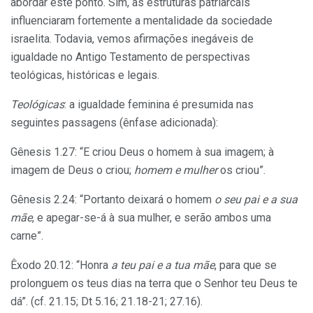
abordar este ponto. Sim, as estruturas patriarcais
influenciaram fortemente a mentalidade da sociedade
israelita. Todavia, vemos afirmações inegáveis de
igualdade no Antigo Testamento de perspectivas
teológicas, históricas e legais.
Teológicas
: a igualdade feminina é presumida nas
seguintes passagens (ênfase adicionada):
Gênesis 1.27: “E criou Deus o homem à sua imagem; à
imagem de Deus o criou;
homem e mulher
os criou”.
Gênesis 2.24: “Portanto deixará o homem
o seu pai e a sua
mãe
, e apegar-se-á à sua mulher, e serão ambos uma
carne”.
Êxodo 20.12: “Honra
a teu pai e a tua mãe
, para que se
prolonguem os teus dias na terra que o Senhor teu Deus te
dá”. (cf. 21.15; Dt 5.16; 21.18-21; 27.16).