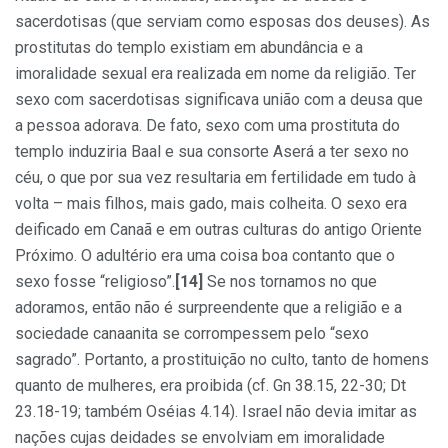
sacerdotisas (que serviam como esposas dos deuses). As
prostitutas do templo existiam em abundância e a
imoralidade sexual era realizada em nome da religião. Ter
sexo com sacerdotisas significava união com a deusa que
a pessoa adorava. De fato, sexo com uma prostituta do
templo induziria Baal e sua consorte Aserá a ter sexo no
céu, o que por sua vez resultaria em fertilidade em tudo à
volta – mais filhos, mais gado, mais colheita. O sexo era
deificado em Canaã e em outras culturas do antigo Oriente
Próximo. O adultério era uma coisa boa contanto que o
sexo fosse “religioso”.
[14]
Se nos tornamos no que
adoramos, então não é surpreendente que a religião e a
sociedade canaanita se corrompessem pelo “sexo
sagrado”. Portanto, a prostituição no culto, tanto de homens
quanto de mulheres, era proibida (cf. Gn 38.15, 22-30; Dt
23.18-19; também Oséias 4.14). Israel não devia imitar as
nações cujas deidades se envolviam em imoralidade