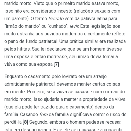
marido morto. Visto que o primeiro marido estava morto,
isso não era considerado incesto (relações sexuais com
um parente). O termo
levirato
vem da palavra latina para
“irmão do marido” ou “cunhado”,
levir
. Esta legislação soa
muito estranha aos ouvidos modernos e certamente reflete
o pano de fundo patriarcal. Uma prática similar era realizada
pelos hititas. Sua lei declarava que se um homem tivesse
uma esposa e então morresse, seu irmão devia tomar a
viúva como sua esposa.
[7]
Enquanto o casamento pelo levirato era um arranjo
admitidamente patriarcal, devemos manter certas coisas
em mente. Primeiro, se a viúva se casasse com o irmão do
marido morto, isso ajudaria a manter a propriedade da viúva
(que ela pode ter trazido para o casamento) dentro da
família. Casando
fora
da família significava correr o risco de
perdê-la.
[8]
Segundo, embora o homem pudesse recusar,
isto era desencorajado. E se ele se recusasse a consentir,