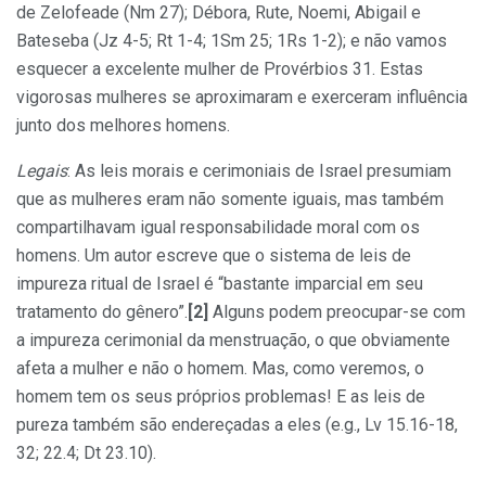
de Zelofeade (Nm 27); Débora, Rute, Noemi, Abigail e
Bateseba (Jz 4-5; Rt 1-4; 1Sm 25; 1Rs 1-2); e não vamos
esquecer a excelente mulher de Provérbios 31. Estas
vigorosas mulheres se aproximaram e exerceram influência
junto dos melhores homens.
Legais
: As leis morais e cerimoniais de Israel presumiam
que as mulheres eram não somente iguais, mas também
compartilhavam igual responsabilidade moral com os
homens. Um autor escreve que o sistema de leis de
impureza ritual de Israel é “bastante imparcial em seu
tratamento do gênero”.
[2]
Alguns podem preocupar-se com
a impureza cerimonial da menstruação, o que obviamente
afeta a mulher e não o homem. Mas, como veremos, o
homem tem os seus próprios problemas! E as leis de
pureza também são endereçadas a eles (e.g., Lv 15.16-18,
32; 22.4; Dt 23.10).