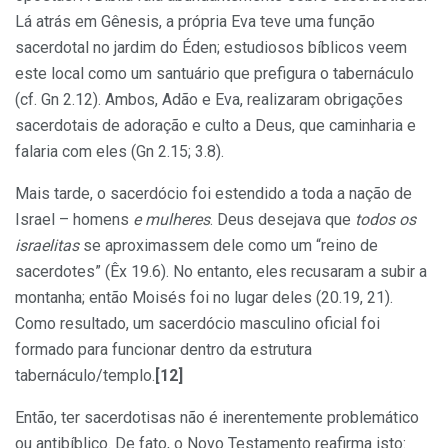
Lá atrás em Gênesis, a própria Eva teve uma função
sacerdotal no jardim do Éden; estudiosos bíblicos veem
este local como um santuário que prefigura o tabernáculo
(cf. Gn 2.12). Ambos, Adão e Eva, realizaram obrigações
sacerdotais de adoração e culto a Deus, que caminharia e
falaria com eles (Gn 2.15; 3.8).
Mais tarde, o sacerdócio foi estendido a toda a nação de
Israel – homens
e mulheres
. Deus desejava que
todos os
israelitas
se aproximassem dele como um “reino de
sacerdotes” (Êx 19.6). No entanto, eles recusaram a subir a
montanha; então Moisés foi no lugar deles (20.19, 21).
Como resultado, um sacerdócio masculino oficial foi
formado para funcionar dentro da estrutura
tabernáculo/templo.
[12]
Então, ter sacerdotisas não é inerentemente problemático
ou antibíblico. De fato, o Novo Testamento reafirma isto: