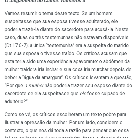
O Julgamento do Ciúme: Números 5
Vamos resumir o tema deste texto. Se um homem
suspeitasse que sua esposa tivesse adulterado, ele
poderia trazê-la diante do sacerdote para acusá-la. Neste
caso, duas ou três testemunhas não estavam disponíveis
(Dt 17.6-7); a única “testemunha” era a suspeita do marido
que sua esposa o tivesse traído. Os críticos acusam que
esta teria sido uma experiência apavorante: o abdômen da
mulher traidora iria inchar e sua coxa iria murchar depois de
beber a “água da amargura”. Os críticos levantam a questão,
“Por que
a mulher
não poderia trazer seu esposo diante do
sacerdote se ela suspeitasse que
ele
fosse culpado de
adultério?”
Como se vê, os críticos escolheram um texto pobre para
ilustrar a opressão da mulher. Por um lado, considere o
contexto, o que nos dá toda a razão para pensar que essa