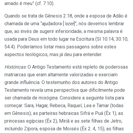
amado é meu” (cf. 7.10).
Quando se trata de Gênesis 2.18, onde a esposa de Adão é
chamada de uma “ajudadora [
‘ezer
]”, nós devemos lembrar
que, ao invés de sugerir inferioridade, a mesma palavra é
usada para Deus em todo lugar na Escritura (Sl 10.14; 30.10;
54.4). Poderíamos listar mais passagens sobre estes
aspectos teológicos, mas já deu para entender.
Históricas
: O Antigo Testamento está repleto de poderosas
matriarcas que eram altamente valorizadas e exerciam
grande influência. O testemunho dos autores do Antigo
Testamento revela uma perspectiva que dificilmente pode
ser chamada de misógina. Considere a seguinte lista para
começar: Sara, Hagar, Rebeca, Raquel, Lea e Tamar (todas
em Gênesis); as parteiras hebraicas Sifrá e Puá (Êx 1); as
princesas egípcias (Êx 2); Miriã e as sete filhas de Jetro,
incluindo Zípora, esposa de Moisés (Êx 2. 4, 15); as filhas