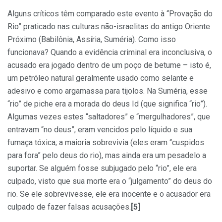
Alguns críticos têm comparado este evento à “Provação do
Rio” praticado nas culturas não-israelitas do antigo Oriente
Próximo (Babilônia, Assíria, Suméria). Como isso
funcionava? Quando a evidência criminal era inconclusiva, o
acusado era jogado dentro de um poço de betume – isto é,
um petróleo natural geralmente usado como selante e
adesivo e como argamassa para tijolos. Na Suméria, esse
“rio” de piche era a morada do deus Id (que significa “rio”).
Algumas vezes estes “saltadores” e “mergulhadores”, que
entravam “no deus”, eram vencidos pelo líquido e sua
fumaça tóxica; a maioria sobrevivia (eles eram “cuspidos
para fora” pelo deus do rio), mas ainda era um pesadelo a
suportar. Se alguém fosse subjugado pelo “rio”, ele era
culpado, visto que sua morte era o “julgamento” do deus do
rio. Se ele sobrevivesse, ele era inocente e o acusador era
culpado de fazer falsas acusações.
[5]