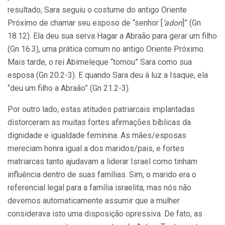
resultado, Sara seguiu o costume do antigo Oriente
Próximo de chamar seu esposo de “senhor [
‘adon
]” (Gn
18.12). Ela deu sua serva Hagar a Abraão para gerar um filho
(Gn 16.3), uma prática comum no antigo Oriente Próximo.
Mais tarde, o rei Abimeleque “tomou” Sara como sua
esposa (Gn 20.2-3). E quando Sara deu à luz a Isaque, ela
“deu um filho a Abraão” (Gn 21.2-3).
Por outro lado, estas atitudes patriarcais implantadas
distorceram as muitas fortes afirmações bíblicas da
dignidade e igualdade feminina. As mães/esposas
mereciam honra igual a dos maridos/pais, e fortes
matriarcas tanto ajudavam a liderar Israel como tinham
influência dentro de suas famílias. Sim, o marido era o
referencial legal para a família israelita, mas nós não
devemos automaticamente assumir que a mulher
considerava isto uma disposição opressiva. De fato, as