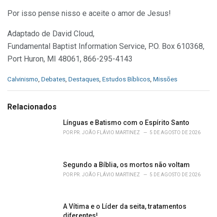
Por isso pense nisso e aceite o amor de Jesus!
Adaptado de David Cloud,
Fundamental Baptist Information Service, P.O. Box 610368,
Port Huron, MI 48061, 866-295-4143
C
Calvinismo
,
Debates
,
Destaques
,
Estudos Bíblicos
,
Missões
a
t
e
Relacionados
g
o
Línguas e Batismo com o Espírito Santo
r
POR
PR. JOÃO FLÁVIO MARTINEZ
5 DE AGOSTO DE 2026
i
e
s
Segundo a Bíblia, os mortos não voltam
:
POR
PR. JOÃO FLÁVIO MARTINEZ
5 DE AGOSTO DE 2026
A Vítima e o Líder da seita, tratamentos
diferentes!