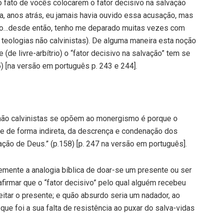
lo fato de vocês colocarem o fator decisivo na salvação
ca, anos atrás, eu jamais havia ouvido essa acusação, mas
sso…desde então, tenho me deparado muitas vezes com
teologias não calvinistas). De alguma maneira esta noção
 (de livre-arbítrio) o “fator decisivo na salvação” tem se
) [na versão em português p. 243 e 244].
s não calvinistas se opõem ao monergismo é porque o
e de forma indireta, da descrença e condenação dos
ção de Deus.” (p.158) [p. 247 na versão em português].
emente a analogia bíblica de doar-se um presente ou ser
 afirmar que o “fator decisivo” pelo qual alguém recebeu
itar o presente; e quão absurdo seria um nadador, ao
 que foi a sua falta de resistência ao puxar do salva-vidas