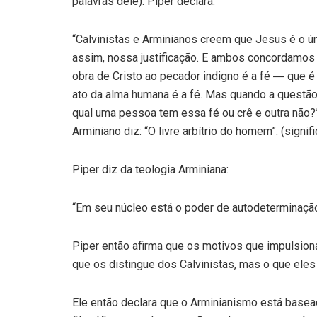
palavras dele). Piper declara:
“Calvinistas e Arminianos creem que Jesus é o ún
assim, nossa justificação. E ambos concordamos 
obra de Cristo ao pecador indigno é a fé ― que
ato da alma humana é a fé. Mas quando a questão é 
qual uma pessoa tem essa fé ou crê e outra não?”
Arminiano diz: “O livre arbítrio do homem”. (signi
Piper diz da teologia Arminiana:
“Em seu núcleo está o poder de autodeterminaçã
Piper então afirma que os motivos que impulsion
que os distingue dos Calvinistas, mas o que ele
Ele então declara que o Arminianismo está basea