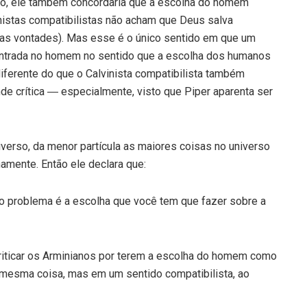
tão, ele também concordaria que a escolha do homem
nistas compatibilistas não acham que Deus salva
as vontades). Mas esse é o único sentido em que um
entrada no homem no sentido que a escolha dos humanos
diferente do que o Calvinista compatibilista também
nde crítica ― especialmente, visto que Piper aparenta ser
verso, da menor partícula as maiores coisas no universo
mente. Então ele declara que:
o problema é a escolha que você tem que fazer sobre a
 criticar os Arminianos por terem a escolha do homem como
 mesma coisa, mas em um sentido compatibilista, ao