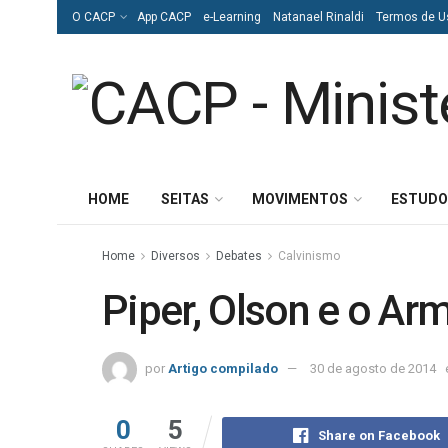
O CACP
App CACP
e-Learning
Natanael Rinaldi
Termos de U
HOME
SEITAS
MOVIMENTOS
ESTUDO
Home
Diversos
Debates
Calvinismo
Piper, Olson e o Ar
por
Artigo compilado
30 de agosto de 2014
0
5
Share on Facebook