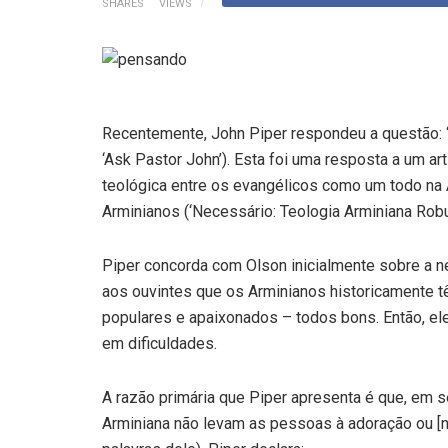
SHARES
VIEWS
Recentemente, John Piper respondeu a questão: ‘
‘Ask Pastor John’). Esta foi uma resposta a um a
teológica entre os evangélicos como um todo na
Arminianos (‘Necessário: Teologia Arminiana Robu
Piper concorda com Olson inicialmente sobre a 
aos ouvintes que os Arminianos historicamente t
populares e apaixonados – todos bons. Então, el
em dificuldades.
A razão primária que Piper apresenta é que, em s
Arminiana não levam as pessoas à adoração ou [