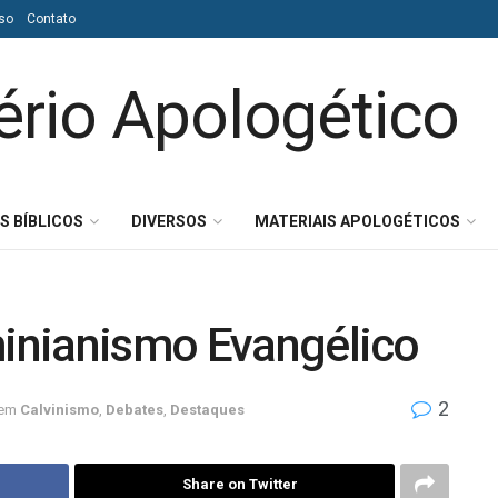
so
Contato
S BÍBLICOS
DIVERSOS
MATERIAIS APOLOGÉTICOS
minianismo Evangélico
2
em
Calvinismo
,
Debates
,
Destaques
Share on Twitter