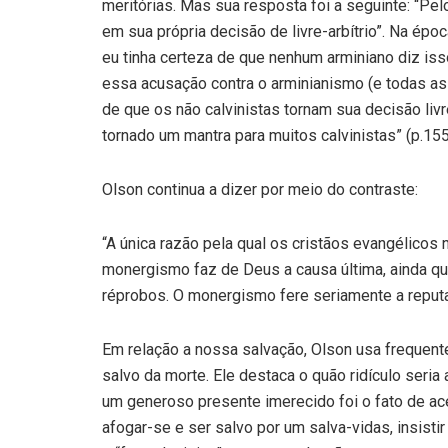
meritórias. Mas sua resposta foi a seguinte: “Pe
em sua própria decisão de livre-arbítrio”. Na épo
eu tinha certeza de que nenhum arminiano diz i
essa acusação contra o arminianismo (e todas as 
de que os não calvinistas tornam sua decisão livre
tornado um mantra para muitos calvinistas” (p.155
Olson continua a dizer por meio do contraste:
“A única razão pela qual os cristãos evangélico
monergismo faz de Deus a causa última, ainda qu
réprobos. O monergismo fere seriamente a reputa
Em relação a nossa salvação, Olson usa frequent
salvo da morte. Ele destaca o quão ridículo seria
um generoso presente imerecido foi o fato de ace
afogar-se e ser salvo por um salva-vidas, insistir